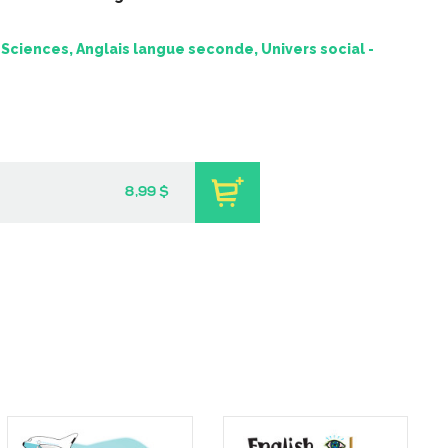
Sciences, Anglais langue seconde, Univers social -
8,99 $
Activités de vocabulaire
rançais – série 1
pour FLS
-
PDF
9 $
-
PDF
5,99 $