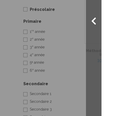
Préscolaire
Primaire
re
1
année
e
2
année
e
3
année
Méthodologie 
linguist
e
4
année
10,99 $
5ᵉ année
e
6
année
Secondaire
Secondaire 1
Secondaire 2
Secondaire 3