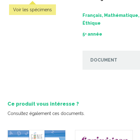
Voir les spécimens
Français, Mathématique, 
Éthique
5ᵉ année
DOCUMENT
u français
Rome – Apprentissage par
10 jeux en f
onde –
enquête et par projets
4,9
adultes
-
PDF
6,99 $
-
PDF
Ce produit vous intéresse ?
Consultez également ces documents.