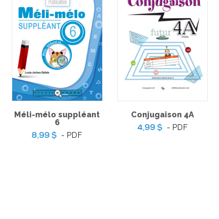
en psycho-
ique
-
Méli-mélo suppléant
Conjugaison 4A
PDF
6
- PDF
4,99 $
- PDF
8,99 $