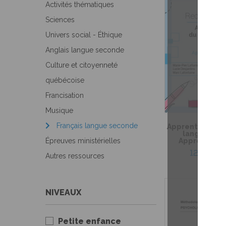
Activités thématiques
Sciences
Univers social - Éthique
Anglais langue seconde
Culture et citoyenneté
québécoise
Francisation
Musique
Français langue seconde
Apprentissage d
langue sec
Épreuves ministérielles
Apprenants 
12,00 $
Autres ressources
NIVEAUX
Petite enfance