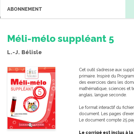
ABONNEMENT
Méli-mélo suppléant 5
L.-J. Bélisle
Cet outil s’adresse aux supp
primaire. Inspiré du Progr
des exercices dans les doma
mathématique, sciences et tec
anglais, langue seconde.
RE RECHERCHE
Le format interactif du fichi
Débutant
Intermédiaire
document. Les pages d’exerc
Le document compte 25 page
Le corrigé est inclus à la