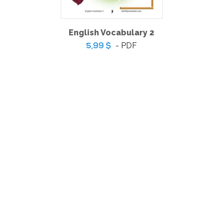
English Vocabulary 2
- PDF
5,99 $
Prêt pour les sciences ! 3
-
PDF
6,99 $