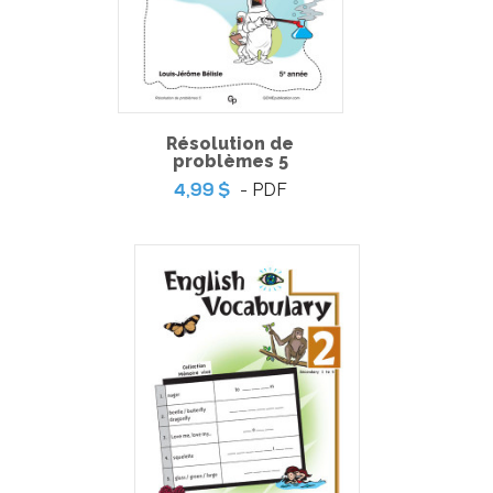
Résolution de
problèmes 5
- PDF
4,99 $
Prêt pour les sciences ! 1ᵉʳ cycle
-
PDF
6,99 $