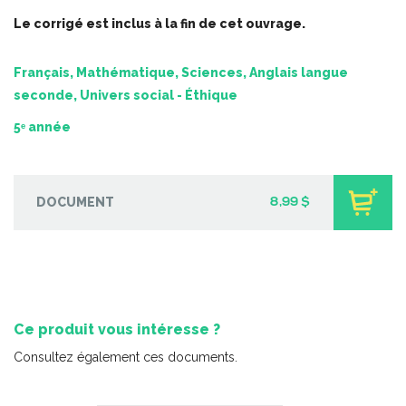
-
PDF
5,99 $
Le corrigé est inclus à la fin de cet ouvrage.
Français, Mathématique, Sciences, Anglais langue
seconde, Univers social - Éthique
5ᵉ année
DOCUMENT
8,99 $
Ce produit vous intéresse ?
Petits nutritionnistes 2
Consultez également ces documents.
-
PDF
5,99 $