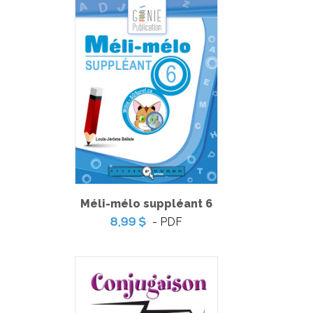
Méli-mélo suppléant 6
- PDF
8,99 $
Petits nutritionnistes 1
-
PDF
5,99 $