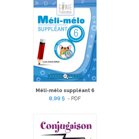
Totally English 4
Méli-mélo suppléant 6
-
PDF
6,99 $
- PDF
8,99 $