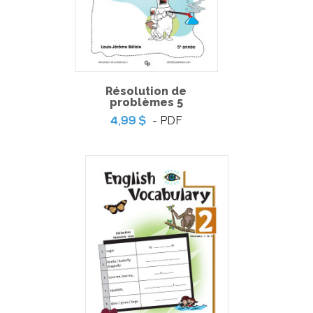
Résolution de
problèmes 5
- PDF
4,99 $
Welcome to my Castle
-
PDF
6,99 $