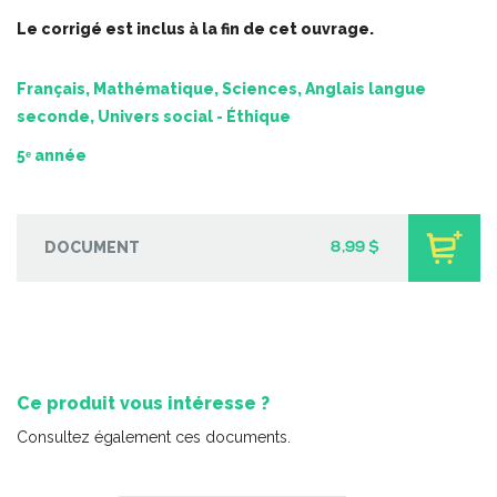
Le corrigé est inclus à la fin de cet ouvrage.
Français, Mathématique, Sciences, Anglais langue
seconde, Univers social - Éthique
5ᵉ année
DOCUMENT
8,99 $
Totally English 5
-
PDF
6,99 $
Ce produit vous intéresse ?
Consultez également ces documents.