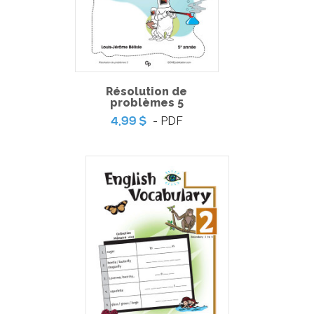
Résolution de
problèmes 5
- PDF
4,99 $
Noël 1
-
PDF + MP3
14,99 $