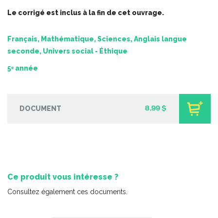
-
PDF
5,99 $
Le corrigé est inclus à la fin de cet ouvrage.
Français, Mathématique, Sciences, Anglais langue
seconde, Univers social - Éthique
5ᵉ année
DOCUMENT
8,99 $
Ce produit vous intéresse ?
Les sons en chansons
Consultez également ces documents.
-
PDF + MP3
4,99 $