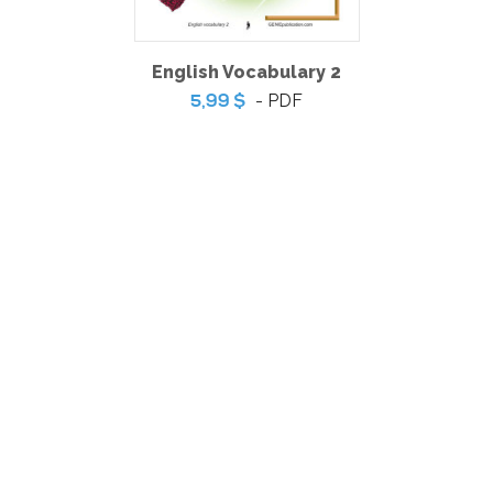
English Vocabulary 2
- PDF
5,99 $
Courant 2
-
PDF + MP3
14,99 $