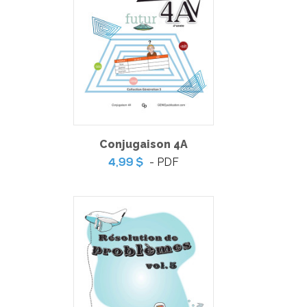
Conjugaison 4A
- PDF
4,99 $
Noël 2
-
PDF + MP3
14,99 $