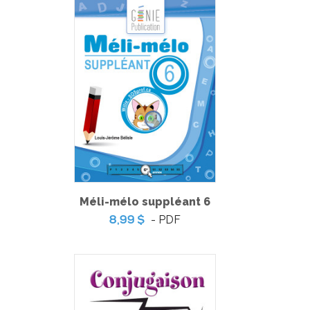
Méli-mélo suppléant 6
- PDF
8,99 $
Comptines de syllabes
-
PDF + MP3
4,99 $