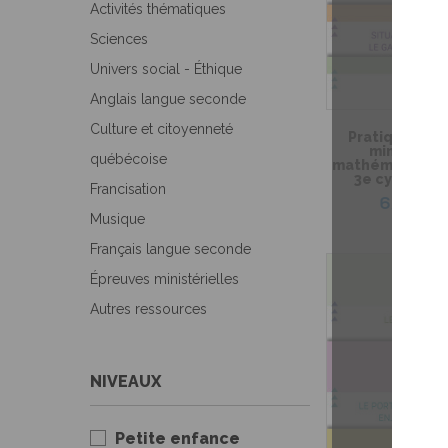
Activités thématiques
Sciences
Univers social - Éthique
Anglais langue seconde
Culture et citoyenneté
Pratique de l
ministérie
québécoise
mathématique de
3e cycle du 
Francisation
6,99 $
Musique
Français langue seconde
Épreuves ministérielles
Autres ressources
NIVEAUX
Petite enfance