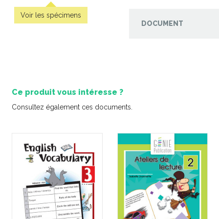
Voir les spécimens
DOCUMENT
'épreuve
Pratique de l'épreuve
Pratique
lle de
ministérielle de français de
ministériel
 la fin du
la fin du 2e cycle du
la fin d
primaire
primaire – 2
pr
Ce produit vous intéresse ?
-
-
PDF
PDF
6,99 $
6,9
Consultez également ces documents.
Coup de co