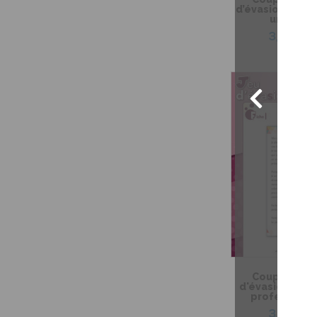
d’évasion – Ma 
une sorc
3,99 $
Coup de coeu
d'évasion – Le
professeur M
3,99 $