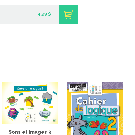
4,99 $
 de l'épreuve
Minisérie sur les émotions
le de français de
– Lectures
u 2e cycle du
-
PDF
3,99 $
imaire
-
PDF
9 $
Sons et images 3
eur | L’ile aux