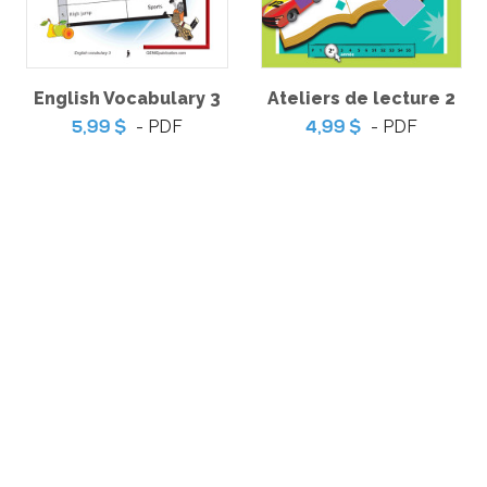
trésors –
5,9
English Vocabulary 3
Ateliers de lecture 2
'épreuve
Pratique de l'épreuve
 français de
ministérielle de français de
- PDF
- PDF
5,99 $
4,99 $
cycle du
la fin du 3e cycle du
 – 2
primaire
-
-
PDF
PDF
6,99 $