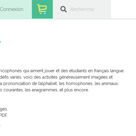
Connexion
1
ancophones qui aiment jouer et des étudiants en français langue
éfis variés, voici des activités généreusement imagées et
la prononciation de l’alphabet, les homophones, les animaux,
ons courantes, les anagrammes, et plus encore.
ges.
PDF.
e