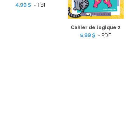
 Jeu de table
- TBI
4,99 $
-
PDF
9 $
Cahier de logique 2
Coup de coeur | Jeu
d’évasion – Le musée de
- PDF
5,99 $
l’Espace
-
PDF
3,99 $