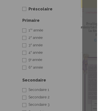
Préscolaire
Primaire
Pratique de l
ministérielle de
re
1
année
la fin du 3e 
primaire
e
2
année
6,99 $
e
3
année
e
4
année
5ᵉ année
e
6
année
Secondaire
Secondaire 1
Secondaire 2
Secondaire 3