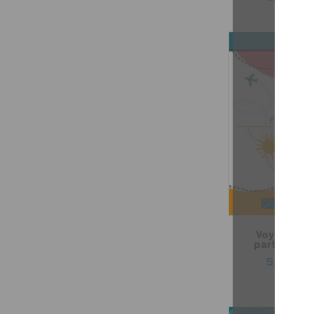
Voyager av
participes 
5,99 $