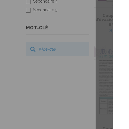
Secondaire 4
Secondaire 5
Coup de coeu
d’évasion – Le 
grand-m
MOT-CLÉ
3,99 $
Coup de coeu