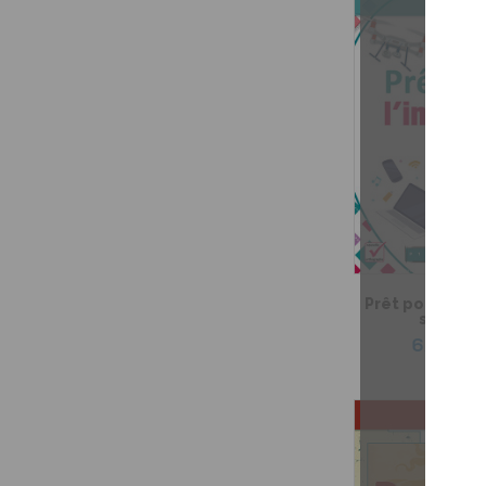
Prêt pour l'infé
seconda
6,99 $