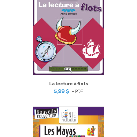
La lecture à flots
-
PDF
5,99 $