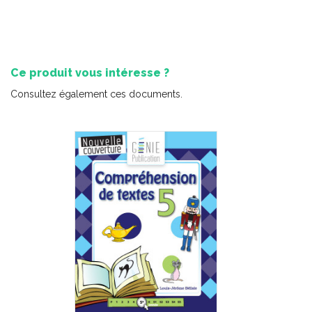
-
PDF
6,99 $
Ce produit vous intéresse ?
Consultez également ces documents.
Minisérie sur les émotions – Lectures
-
PDF
3,99 $