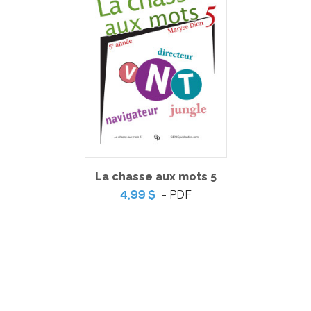
Coup de coeur | L’ile aux trésors – Jeu de table
-
PDF
5,99 $
La chasse aux mots 5
- PDF
4,99 $