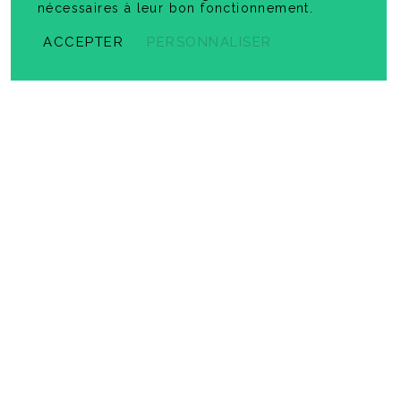
nécessaires à leur bon fonctionnement.
ACCEPTER
PERSONNALISER
Prêt pour l'univers social ! 6
-
PDF
5,99 $