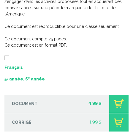
s’engager dans les activités proposées tout en acquérant des
2e cycle du primaire – 2
connaissances sur une période marquante de l’histoire de
-
PDF
6,99 $
l’Amérique.
Ce document est reproductible pour une classe seulement.
Ce document compte 25 pages.
Ce document est en format PDF.
Français
e
5ᵉ année, 6
année
DOCUMENT
4,99 $
CORRIGÉ
1,99 $
Pratique de l'épreuve ministérielle de français de la fin du
2e cycle du primaire