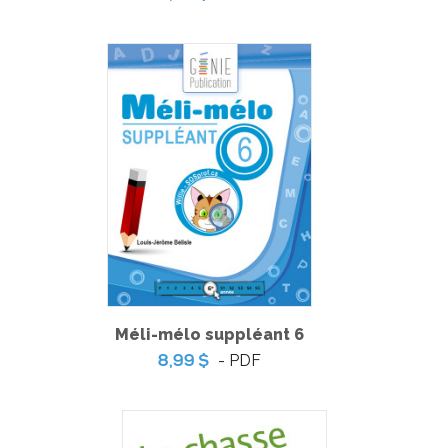
Pratique de l'épreuve ministérielle de français de la fin du
3e cycle du primaire
Méli-mélo suppléant 6
-
PDF
6,99 $
- PDF
8,99 $