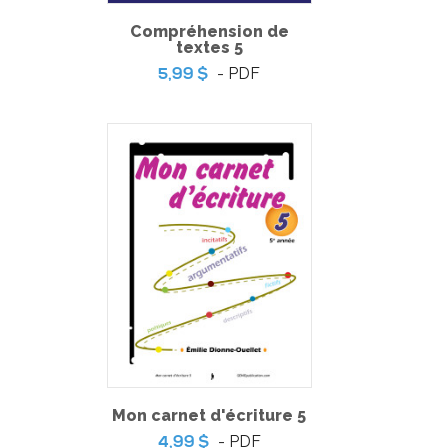
Compréhension de
textes 5
- PDF
5,99 $
Pratique de l'épreuve ministérielle de français de la fin du
3e cycle du primaire – 2
-
PDF
6,99 $
Mon carnet d'écriture 5
- PDF
4,99 $