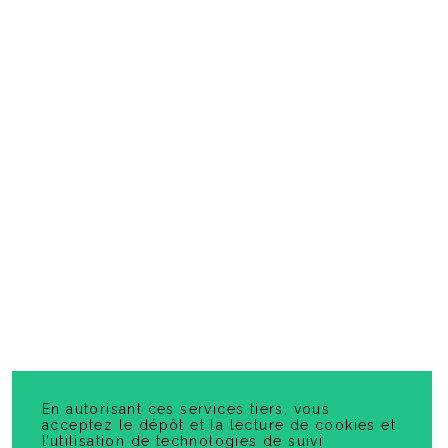
Voyager avec les participes passés
-
PDF
5,99 $
En autorisant ces services tiers, vous
acceptez le dépôt et la lecture de cookies et
l’utilisation de technologies de suivi