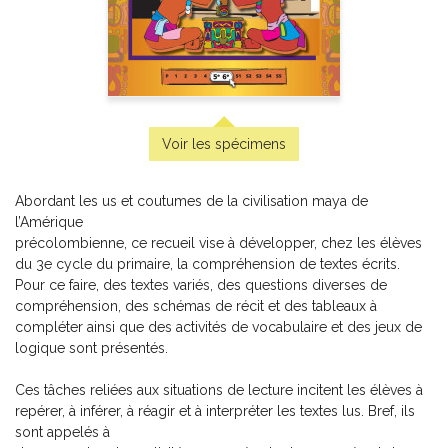
Pratique de l'épreuve ministérielle de mathématique de
la fin du 3e cycle du primaire
-
PDF
6,99 $
Voir les spécimens
Abordant les us et coutumes de la civilisation maya de
l’Amérique
précolombienne, ce recueil vise à développer, chez les élèves
du 3e cycle du primaire, la compréhension de textes écrits.
Pour ce faire, des textes variés, des questions diverses de
compréhension, des schémas de récit et des tableaux à
compléter ainsi que des activités de vocabulaire et des jeux de
logique sont présentés.
Ces tâches reliées aux situations de lecture incitent les élèves à
repérer, à inférer, à réagir et à interpréter les textes lus. Bref, ils
sont appelés à
Pratique de l'épreuve ministérielle de français de la fin du