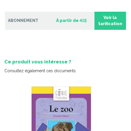
-
PDF
6,99 $
Voir la
ABONNEMENT
À partir de
41$
tarification
Ce produit vous intéresse ?
Consultez également ces documents.
10 jeux en français – série 1
-
PDF
4,99 $