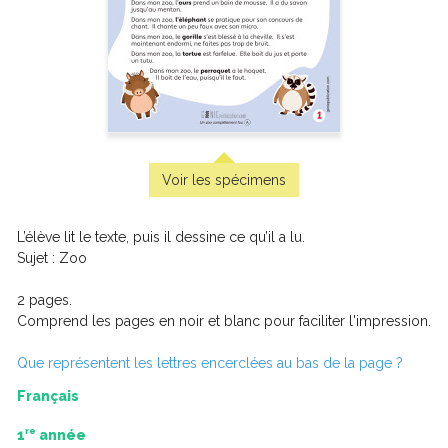
Apprentissage du français langue seconde – Apprenants
adultes
-
PDF
12,00 $
Voir les spécimens
L’élève lit le texte, puis il dessine ce qu’il a lu.
Sujet : Zoo
2 pages.
Comprend les pages en noir et blanc pour faciliter l'impression.
Que représentent les lettres encerclées au bas de la page ?
Français
re
1
année
Rome – Apprentissage par enquête et par projets