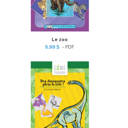
Le zoo
- PDF
5,99 $
Activités de vocabulaire pour FLS
-
PDF
5,99 $