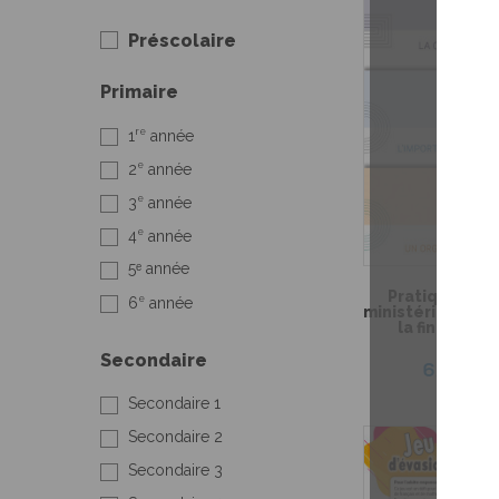
Préscolaire
Primaire
re
1
année
e
2
année
e
3
année
e
4
année
5ᵉ année
Pratique de l
e
6
année
ministérielle de
la fin du 3e 
primai
Secondaire
6,99 $
Secondaire 1
Secondaire 2
Secondaire 3