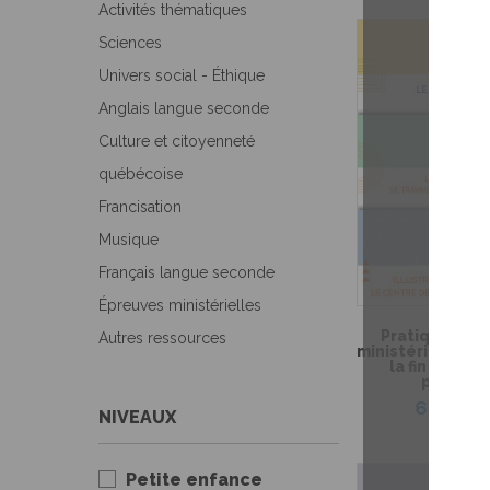
Activités thématiques
Sciences
Univers social - Éthique
Anglais langue seconde
Culture et citoyenneté
québécoise
Francisation
Musique
Français langue seconde
Épreuves ministérielles
Pratique de l
Autres ressources
ministérielle de
la fin du 2e 
primaire
6,99 $
NIVEAUX
Petite enfance