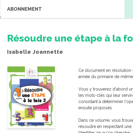
ABONNEMENT
Résoudre une étape à la fo
Isabelle Joannette
Ce document en résolution 
année du primaire de même q
Vous y trouverez d'abord un
les mots-clés qui leur serviro
RE RECHERCHE
consistant à déterminer l'opé
ensuite proposés.
s
Cartes à tâches
Conjugaison
Grammaire
Inférence
Dans ce volume, vous trouv
résoudre en respectant une 
Orthographe et vocabulaire
Réaction
Identifier ce qu'on cherche.