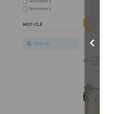
Secondaire 4
Secondaire 5
MOT-CLÉ
Coup de coeu
d’évasion – Myst
local du co
3,99 $