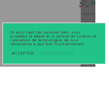
Prêt pour l'infé
seconda
6,99 $
En autorisant ces services tiers, vous
acceptez le dépôt et la lecture de cookies et
l’utilisation de technologies de suivi
nécessaires à leur bon fonctionnement.
ACCEPTER
PERSONNALISER
Prêt pour l'inf