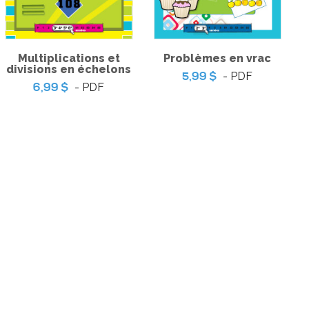
Multiplications et
Problèmes en vrac
divisions en échelons
- PDF
5,99 $
- PDF
6,99 $
 coeur | Jeu
Coup de coeur | Jeu
– Piégé dans le
d’évasion – Ma voisine est
 radio étudiante
une sorcière
-
-
PDF
PDF
9 $
3,99 $