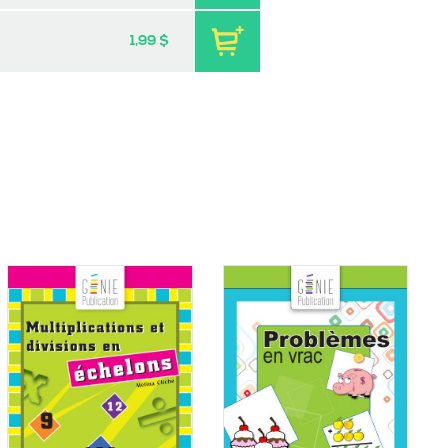
1,99 $
 coeur | Jeu
Coup de coeur | Jeu
 – Le musée de
d’évasion – Le sous-sol de
Espace
grand-maman
-
-
PDF
PDF
9 $
3,99 $