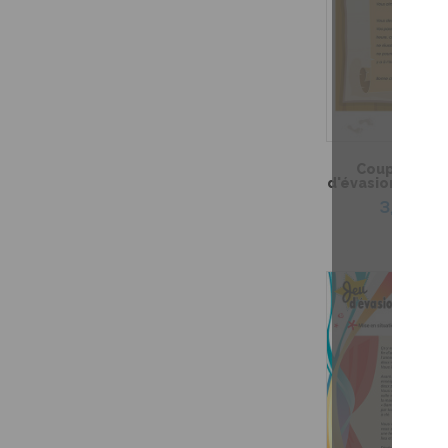
Coup de coeu
d'évasion – Le t
3,99 $