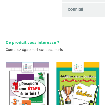
CORRIGÉ
Coup de coeur | L’ile aux
trésors – Jeu de table
Ce produit vous intéresse ?
-
PDF
5,99 $
Consultez également ces documents.
'épreuve
Coup de
 français de
d’évasion
cycle du
l’
re
3,9
-
PDF