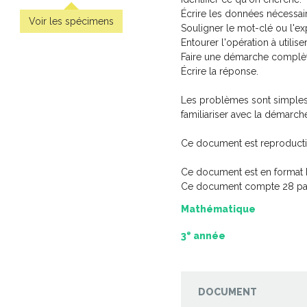
Écrire les données nécessai
Voir les spécimens
Souligner le mot-clé ou l'exp
Entourer l'opération à utiliser
Faire une démarche complèt
Écrire la réponse.
Les problèmes sont simples 
familiariser avec la démarc
Ce document est reproducti
Ce document est en format 
Ce document compte 28 pa
Mathématique
'épreuve
Pratique de l'épreuve
Minisérie s
 français de
ministérielle de français de
– L
cycle du
la fin du 2e cycle du
e
3
année
3,9
 – 2
primaire
-
-
PDF
PDF
6,99 $
DOCUMENT