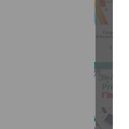
Coup de coeu
d'évasion – Pri
costum
3,99 $