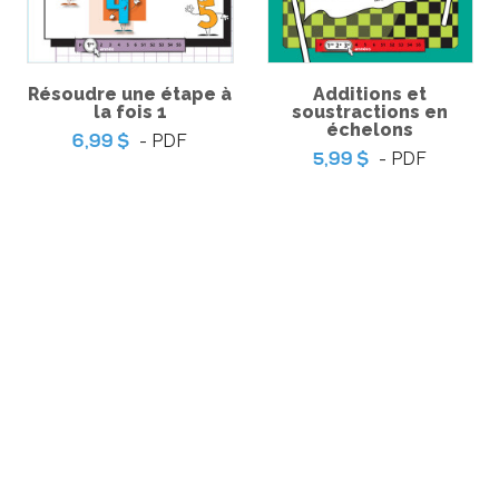
Résoudre une étape à
Additions et
la fois 1
soustractions en
échelons
- PDF
6,99 $
- PDF
5,99 $
r | Jeu
Coup de coeur | Jeu
Coup de
ère dans le
d’évasion – Queues de
d’évasion 
ncierge
souris et sucreries
local de la
-
-
PDF
PDF
3,99 $
3,9