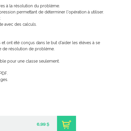
res à la résolution du problème.
ression permettant de déterminer l'opération à utiliser.
.
e avec des calculs.
et ont été conçus dans le but d'aider les élèves à se
he de résolution de problème.
ble pour une classe seulement.
PDF.
ges.
ur les émotions
Pratique de l'épreuve
ectures
ministérielle de français de
la fin du 3e cycle du
-
PDF
9 $
primaire – 2
-
PDF
6,99 $
6,99 $