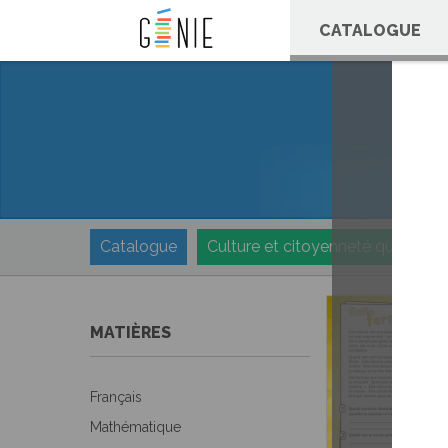
Panneau de gestion des cookies
CATALOGUE
Catalogue
Culture et citoyenneté québécoi
MATIÈRES
Français
Mathématique