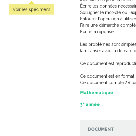
Écrire les données nécessai
Voir les spécimens
Souligner le mot-clé ou l'exp
Entourer l'opération à utiliser
Faire une démarche complèt
Écrire la réponse.
es émotions
Les problèmes sont simples 
res
familiariser avec la démarc
-
PDF
Ce document est reproducti
Ce document est en format 
Ce document compte 28 pa
Mathématique
e
3
année
DOCUMENT