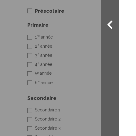
Préscolaire
Primaire
re
1
année
e
2
année
e
3
année
e
4
année
5ᵉ année
e
6
année
Secondaire
Secondaire 1
Secondaire 2
Secondaire 3