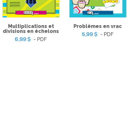
Multiplications et
Problèmes en vrac
divisions en échelons
- PDF
5,99 $
- PDF
6,99 $
Envoyer