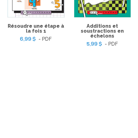
Résoudre une étape à
Additions et
la fois 1
soustractions en
échelons
- PDF
6,99 $
- PDF
5,99 $
DE DIFFUSION
Politique de Confidentialité