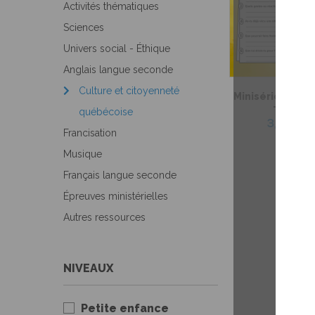
Activités thématiques
Sciences
Univers social - Éthique
Anglais langue seconde
Culture et citoyenneté
Minisérie sur l
– Lectu
québécoise
3,99 $
Francisation
Musique
Français langue seconde
Épreuves ministérielles
Autres ressources
NIVEAUX
Petite enfance