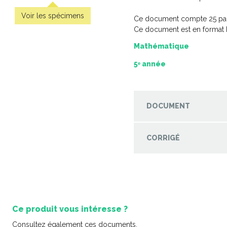
Voir les spécimens
Ce document compte 25 pa
Ce document est en format 
Mathématique
5ᵉ année
DOCUMENT
CORRIGÉ
'épreuve
Pratique de l'épreuve
Minisérie s
 français de
ministérielle de français de
– L
cycle du
la fin du 2e cycle du
3,9
 – 2
primaire
-
-
PDF
PDF
6,99 $
Ce produit vous intéresse ?
Consultez également ces documents.