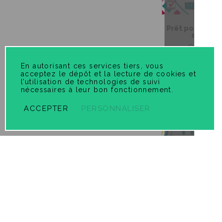
Prêt pour l'infé
seconda
6,99 $
En autorisant ces services tiers, vous
acceptez le dépôt et la lecture de cookies et
l’utilisation de technologies de suivi
nécessaires à leur bon fonctionnement.
ACCEPTER
PERSONNALISER
Prêt pour l'inf