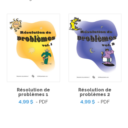
Coup de coeur | L’ile aux
trésors – Jeu de table
-
PDF
5,99 $
'épreuve
Coup de
 français de
d’évasion
cycle du
l’
re
Résolution de
Résolution de
3,9
problèmes 1
problèmes 2
-
PDF
- PDF
- PDF
4,99 $
4,99 $