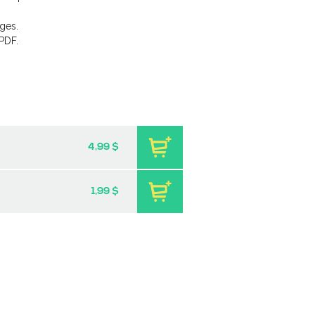
ges.
PDF.
4,99 $
1,99 $
ur les émotions
Pratique de l'épreuve
ectures
ministérielle de français de
la fin du 3e cycle du
-
PDF
9 $
primaire – 2
-
PDF
6,99 $