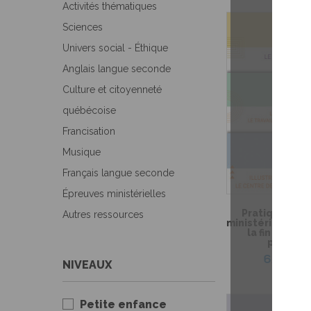
Activités thématiques
Sciences
Univers social - Éthique
Anglais langue seconde
Culture et citoyenneté
québécoise
Francisation
Musique
Français langue seconde
Épreuves ministérielles
Pratique de l
Autres ressources
ministérielle de
la fin du 2e 
primaire
6,99 $
NIVEAUX
Petite enfance