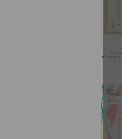
Coup de coeu
d'évasion – Le t
3,99 $