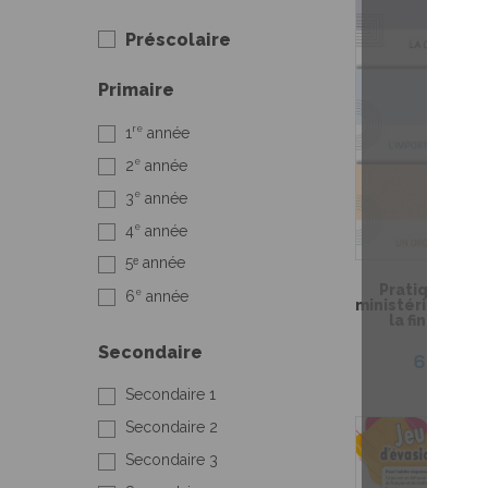
Préscolaire
Primaire
re
1
année
e
2
année
e
3
année
e
4
année
5ᵉ année
Pratique de l
e
6
année
ministérielle de
la fin du 3e 
primai
Secondaire
6,99 $
Secondaire 1
Secondaire 2
Secondaire 3