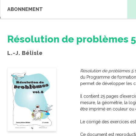
ABONNEMENT
Résolution de problèmes 5
L.-J. Bélisle
Résolution de problèmes 5
s
du Programme de formation 
permet de développer les 
Il contient 25 pages d’exerc
RE RECHERCHE
mesure, la géométrie, la log
être imprimé en couleur ou e
s
Cartes à tâches
Conjugaison
Le corrigé des exercices est
Grammaire
Inférence
Orthographe et vocabulaire
Réaction
Ce document est reproducti