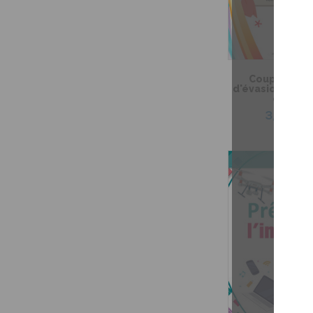
Coup de coeu
d'évasion – Pri
costum
3,99 $