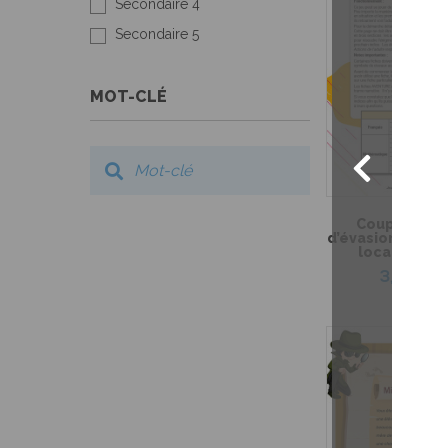
Secondaire 4
Secondaire 5
MOT-CLÉ
Coup de coeu
d’évasion – Myst
local du co
3,99 $