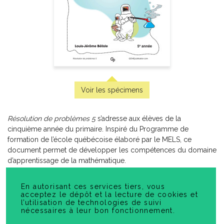
Minisérie sur les émotions – Lectures
-
PDF
3,99 $
INSCRIVEZ-VOUS À NOTRE LISTE DE DIFFUSION
Voir les spécimens
CONTACTEZ-NOUS
Résolution de problèmes 5
s’adresse aux élèves de la
cinquième année du primaire. Inspiré du Programme de
formation de l’école québécoise élaboré par le MELS, ce
document permet de développer les compétences du domaine
d’apprentissage de la mathématique.
Il contient 25 pages d’exercices regroupées sous les thèmes
En autorisant ces services tiers, vous
suivants : les opérations, la mesure, la géométrie, la logique et
acceptez le dépôt et la lecture de cookies et
Politique de Confidentialité
les stratégies, et les connaissances. Ce document peut être
l’utilisation de technologies de suivi
nécessaires à leur bon fonctionnement.
imprimé en couleur ou en noir et blanc.