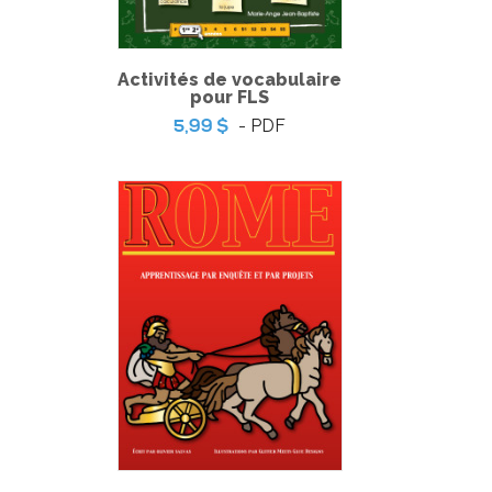
-
PDF
6,99 $
Activités de vocabulaire
pour FLS
- PDF
5,99 $
Minisérie sur les émotions – Lectures
-
PDF
3,99 $