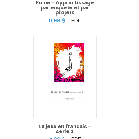
Rome – Apprentissage
par enquête et par
projets
- PDF
6,99 $
Pratique de l'épreuve ministérielle de français de la fin du
3e cycle du primaire – 2
-
PDF
6,99 $
10 jeux en français –
série 1