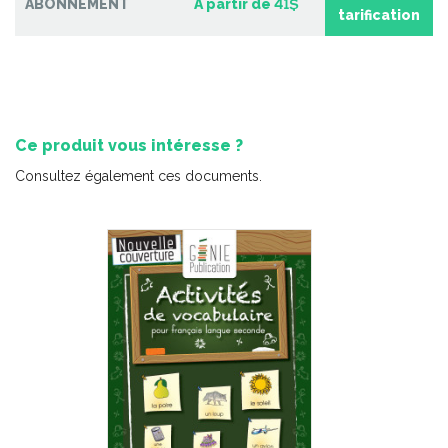
ABONNEMENT
À partir de
41$
2e cycle du primaire – 2
tarification
-
PDF
6,99 $
Ce produit vous intéresse ?
Consultez également ces documents.
Pratique de l'épreuve ministérielle de français de la fin du
2e cycle du primaire