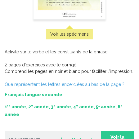
Pratique de l'épreuve ministérielle de mathématique de
la fin du 3e cycle du primaire
-
PDF
6,99 $
Voir les spécimens
Activité sur le verbe et les constituants de la phrase.
2 pages d'exercices avec le corrigé.
Comprend les pages en noir et blanc pour faciliter l'impression.
Que représentent les lettres encerclées au bas de la page ?
Français langue seconde
re
e
e
e
e
1
année, 2
année, 3
année, 4
année, 5ᵉ année, 6
année
Voir la
Pratique de l'épreuve ministérielle de français de la fin du