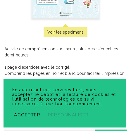
Politique de Confidentialité
© 2026 GÉNIEPUBLICATION. TOUS DROITS RÉSERVÉS
Voir les spécimens
Activité de compréhension sur l'heure, plus précisément les
demi-heures.
1 page d'exercices avec le corrigé.
Comprend les pages en noir et blanc pour faciliter l'impression.
Que représentent les lettres encerclées au bas de la page ?
En autorisant ces services tiers, vous
acceptez le dépôt et la lecture de cookies et
Français langue seconde
l’utilisation de technologies de suivi
nécessaires à leur bon fonctionnement.
re
e
e
e
e
1
année, 2
année, 3
année, 4
année, 5ᵉ année, 6
année
ACCEPTER
PERSONNALISER