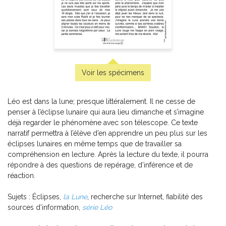
Totally English 6
-
PDF
6,99 $
Voir les spécimens
Léo est dans la lune; presque littéralement. Il ne cesse de
penser à l’éclipse lunaire qui aura lieu dimanche et s’imagine
déjà regarder le phénomène avec son télescope. Ce texte
narratif permettra à l’élève d’en apprendre un peu plus sur les
éclipses lunaires en même temps que de travailler sa
compréhension en lecture. Après la lecture du texte, il pourra
répondre à des questions de repérage, d’inférence et de
réaction.
The Crazy Irregular Verb Alien Invasion
-
Sujets : Éclipses,
la Lune
, recherche sur Internet, fiabilité des
TBI
5,99 $
sources d’information,
série Léo