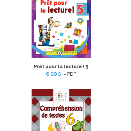
Prêt pour la lecture ! 5
Totally English 3
- PDF
6,99 $
-
PDF
6,99 $