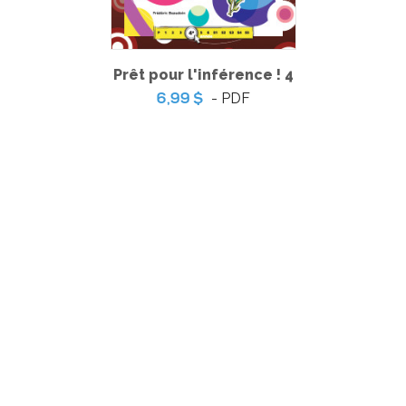
Prêt pour l'inférence ! 4
- PDF
6,99 $
English Vocabulary 3
-
PDF
5,99 $