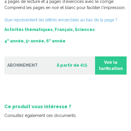
4 pages de lecture et 4 pages d'exercices avec le corrigé.
Comprend les pages en noir et blanc pour faciliter l'impression.
Que représentent les lettres encerclées au bas de la page ?
Activités thématiques, Français, Sciences
e
e
4
année, 5ᵉ année, 6
année
Voir la
ABONNEMENT
À partir de
41$
tarification
Totally English 5
-
PDF
6,99 $
Ce produit vous intéresse ?
Consultez également ces documents.