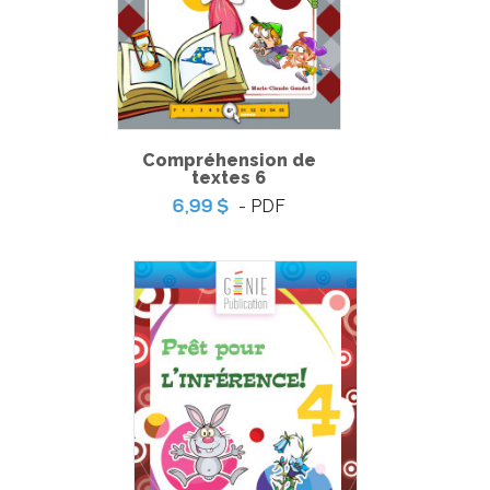
Compréhension de
textes 6
- PDF
Welcome to my Castle
6,99 $
-
PDF
6,99 $