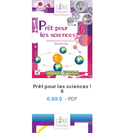
Totally English 4
Prêt pour les sciences !
-
PDF
6,99 $
6
- PDF
6,99 $