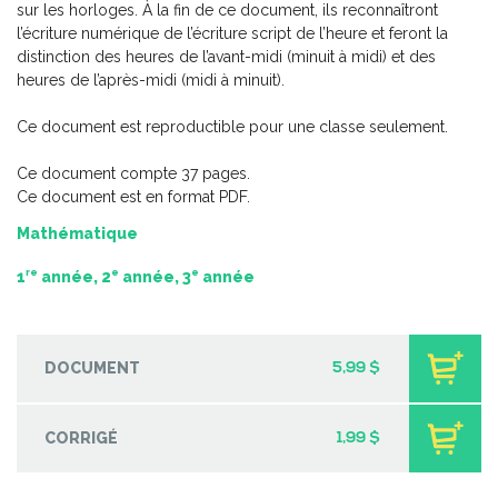
sur les horloges. À la fin de ce document, ils reconnaîtront
-
PDF
6,99 $
l’écriture numérique de l’écriture script de l’heure et feront la
distinction des heures de l’avant-midi (minuit à midi) et des
heures de l’après-midi (midi à minuit).
Ce document est reproductible pour une classe seulement.
Ce document compte 37 pages.
Ce document est en format PDF.
Mathématique
re
e
e
1
année, 2
année, 3
année
DOCUMENT
5,99 $
CORRIGÉ
1,99 $
10 jeux en français – série 1
-
PDF
4,99 $