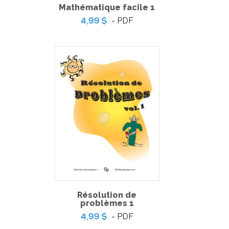
Mathématique facile 1
- PDF
4,99 $
Méthodologie en psycho-linguistique
-
PDF
10,99 $
Résolution de
problèmes 1
INSCRIVEZ-VOUS À NOTRE LISTE DE DIFFUSION
- PDF
4,99 $