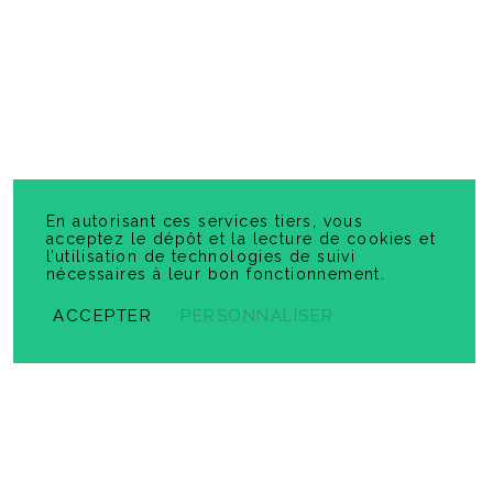
Virage vert - Pistes d'exploitation pédagogique
-
PDF
6,99 $
En autorisant ces services tiers, vous
acceptez le dépôt et la lecture de cookies et
l’utilisation de technologies de suivi
nécessaires à leur bon fonctionnement.
ACCEPTER
PERSONNALISER
Prêt pour l'inférence ! 1ʳᵉ secondaire
-
PDF
6,99 $