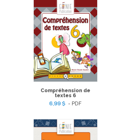
Compréhension de
textes 6
- PDF
6,99 $
Pratique de l'épreuve ministérielle de français de la fin du
3e cycle du primaire – 2
-
PDF
6,99 $