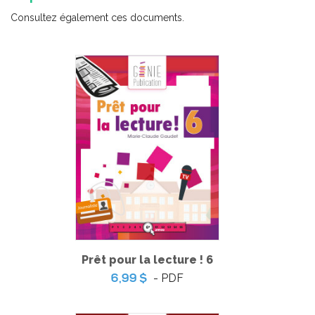
-
PDF
6,99 $
Consultez également ces documents.
Prêt pour la lecture ! 6
Minisérie sur les émotions – Lectures
- PDF
6,99 $
-
PDF
3,99 $