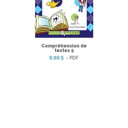
Compréhension de
textes 5
- PDF
5,99 $
Coup de coeur | L’ile aux trésors – Jeu de table
-
PDF
5,99 $