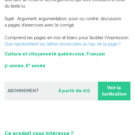
2e cycle du primaire – 2
du texte lu.
-
PDF
6,99 $
Sujet : Argument, argumentation, pour ou contre, discussion
4 pages d’exercices avec le corrigé
Comprend les pages en noir et blanc pour faciliter l'impression.
Que représentent les lettres encerclées au bas de la page ?
Culture et citoyenneté québécoise, Français
e
5ᵉ année, 6
année
Voir la
ABONNEMENT
À partir de
41$
tarification
Pratique de l'épreuve ministérielle de français de la fin du
2e cycle du primaire
Ce produit vous intéresse ?