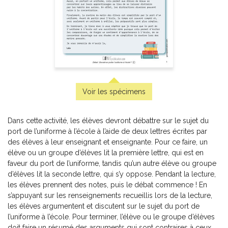
Pratique de l'épreuve ministérielle de mathématique de
la fin du 3e cycle du primaire
-
PDF
6,99 $
Voir les spécimens
Dans cette activité, les élèves devront débattre sur le sujet du
port de l’uniforme à l’école à l’aide de deux lettres écrites par
des élèves à leur enseignant et enseignante. Pour ce faire, un
élève ou un groupe d’élèves lit la première lettre, qui est en
faveur du port de l’uniforme, tandis qu’un autre élève ou groupe
d’élèves lit la seconde lettre, qui s’y oppose. Pendant la lecture,
les élèves prennent des notes, puis le débat commence ! En
s’appuyant sur les renseignements recueillis lors de la lecture,
les élèves argumentent et discutent sur le sujet du port de
l’uniforme à l’école. Pour terminer, l’élève ou le groupe d’élèves
Pratique de l'épreuve ministérielle de français de la fin du
doit faire un résumé des arguments qui sont contraires à ceux