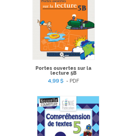
Portes ouvertes sur la
lecture 5B
- PDF
4,99 $
Pratique de l'épreuve ministérielle de français de la fin du
3e cycle du primaire
-
PDF
6,99 $