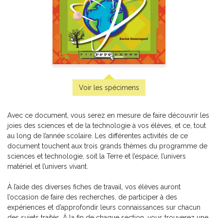
Totally English 6
-
PDF
6,99 $
Voir les spécimens
Avec ce document, vous serez en mesure de faire découvrir les
joies des sciences et de la technologie à vos élèves, et ce, tout
au long de l’année scolaire. Les différentes activités de ce
document touchent aux trois grands thèmes du programme de
sciences et technologie, soit la Terre et l’espace, l’univers
matériel et l’univers vivant.
The Crazy Irregular Verb Alien Invasion
À l’aide des diverses fiches de travail, vos élèves auront
-
TBI
5,99 $
l’occasion de faire des recherches, de participer à des
expériences et d’approfondir leurs connaissances sur chacun
des sujets traités. À la fin de chaque section, vous trouverez une