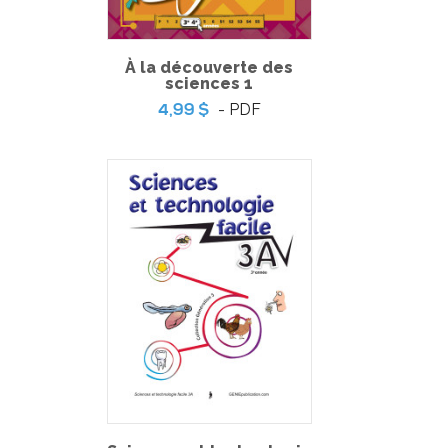
À la découverte des
sciences 1
- PDF
4,99 $
Totally English 3
-
PDF
6,99 $