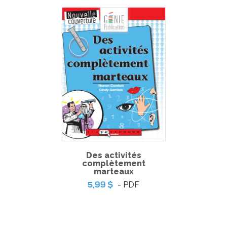
English Vocabulary 3
-
PDF
5,99 $
Des activités
complètement
marteaux
- PDF
5,99 $