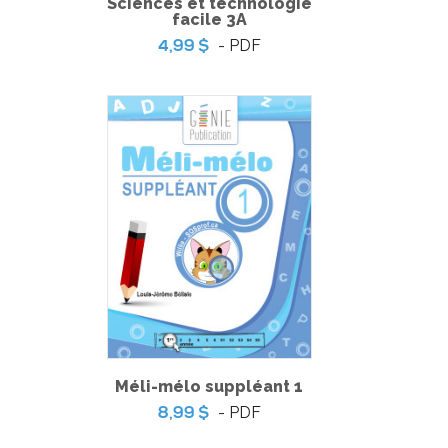
Sciences et technologie
facile 3A
- PDF
4,99 $
Welcome to my Castle
-
PDF
6,99 $
Méli-mélo suppléant 1
- PDF
8,99 $