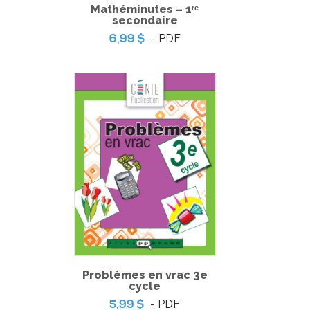
Mathéminutes – 1ʳᵉ
secondaire
- PDF
6,99 $
Un budget pour la plage !
Problèmes en vrac 3e
cycle
- PDF
5,99 $