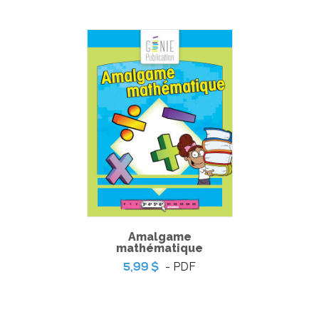
Illustration déclencheuse 2 – Le centre de
réadaptation pour animaux
Amalgame
mathématique
- PDF
5,99 $