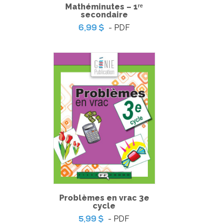
Mathéminutes – 1ʳᵉ
secondaire
- PDF
6,99 $
Situation d’application 1 - La nourriture de
Croquette
Problèmes en vrac 3e
cycle
- PDF
5,99 $