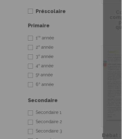
Préscolaire
Connais-
compositio
populat
Primaire
québécoi
re
1
année
e
2
année
e
3
année
e
4
année
5ᵉ année
e
6
année
Secondaire
Secondaire 1
Secondaire 2
Secondaire 3
Débat : Devrai