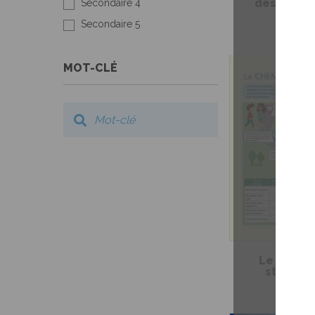
des devoir
Secondaire 4
maison
Secondaire 5
MOT-CLÉ
Le chemi
stéréot