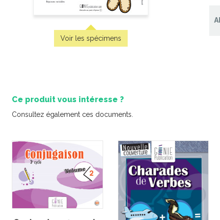
Cartes à
A
ém
Voir les spécimens
 obligé
Les stéréotypes
Ce produit vous intéresse ?
Consultez également ces documents.