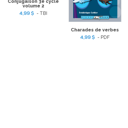
Conjugaison 3e cycle
volume 2
tu la
La richesse de la
Adopter 
- TBI
4,99 $
n de la
culture québécoise !
com
ion
se ?
Charades de verbes
- PDF
4,99 $
t-on avoir
Le casse-tête de mon
Tous et t