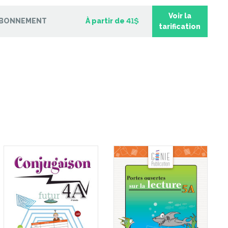
Voir la
 tâches – Les
BONNEMENT
À partir de
41$
otions
tarification
Antiques et modernes