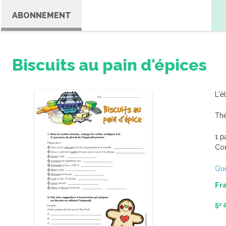
ABONNEMENT
Biscuits au pain d'épices
L'é
Thè
coise
1 p
Com
Que
Fr
5ᵉ 