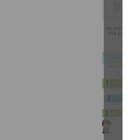
Un mot de pa
clé pour ta 