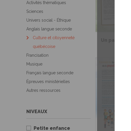
Activités thématiques
Sciences
Univers social - Éthique
Anglais langue seconde
Culture et citoyenneté
Un passage…
québécoise
Francisation
Musique
Français langue seconde
Épreuves ministérielles
Autres ressources
NIVEAUX
Petite enfance