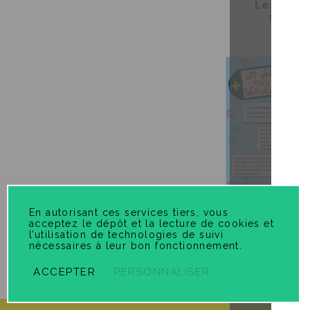
Les valeu
quotid
En autorisant ces services tiers, vous
acceptez le dépôt et la lecture de cookies et
l’utilisation de technologies de suivi
nécessaires à leur bon fonctionnement.
Un jeu très
ACCEPTER
PERSONNALISER