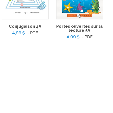
un animal de
Débat : Devrait-on
pagnie
porter l’uniforme à
l’école ?
Conjugaison 4A
Portes ouvertes sur la
lecture 5A
- PDF
4,99 $
- PDF
4,99 $
outes pour un
Mon ami, mon amie et