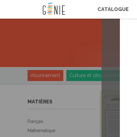
Panneau de gestion des cookies
CATALOGUE
Abonnement
Culture et citoyenneté québé
MATIÈRES
Français
Mathématique