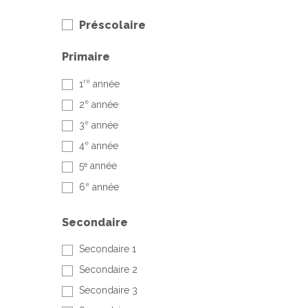
Préscolaire
Primaire
re
1
année
e
2
année
e
3
année
e
4
année
5ᵉ année
e
6
année
Secondaire
Secondaire 1
Secondaire 2
Secondaire 3