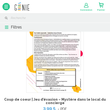
Panneau de gestion des cookies
Connexion
Panier
Filtres
Coup de coeur | Jeu d’évasion – Mystère dans le local du
concierge
-
PDF
3,99 $