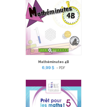
Mathéminutes 4B
-
PDF
6,99 $