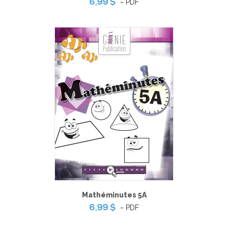
-
PDF
6,99 $
Mathéminutes 5A
-
PDF
6,99 $