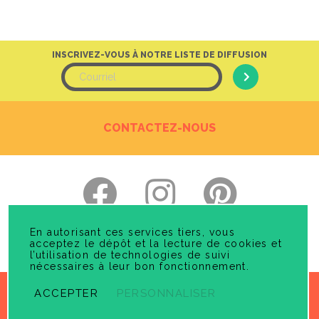
INSCRIVEZ-VOUS À NOTRE LISTE DE DIFFUSION
CONTACTEZ-NOUS
En autorisant ces services tiers, vous
acceptez le dépôt et la lecture de cookies et
Politique de Confidentialité
l’utilisation de technologies de suivi
nécessaires à leur bon fonctionnement.
ACCEPTER
PERSONNALISER
© 2026 GÉNIEPUBLICATION. TOUS DROITS RÉSERVÉS