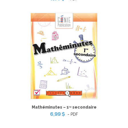
Mathéminutes – 1ʳᵉ secondaire
-
PDF
6,99 $