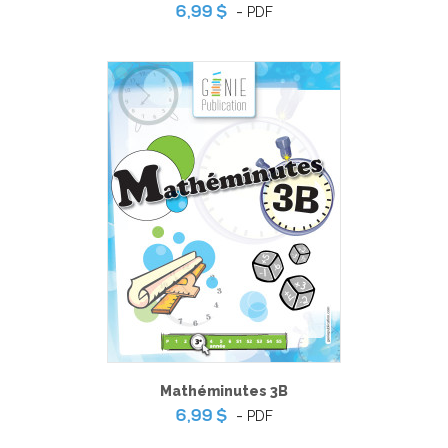
-
PDF
6,99 $
Mathéminutes 3B
-
PDF
6,99 $