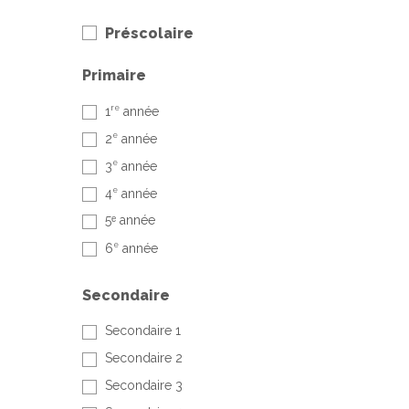
Préscolaire
Primaire
re
1
année
e
2
année
e
3
année
e
4
année
5ᵉ année
e
6
année
Secondaire
Secondaire 1
Secondaire 2
Secondaire 3