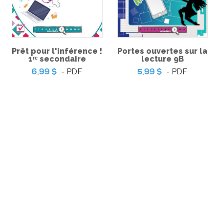
trésors –
5,9
'épreuve
Pratique de l'épreuve
Prêt pour l'inférence !
Portes ouvertes sur la
 français de
ministérielle de français de
1ʳᵉ secondaire
lecture 9B
cycle du
la fin du 3e cycle du
 – 2
primaire
- PDF
- PDF
6,99 $
5,99 $
-
-
PDF
PDF
6,99 $