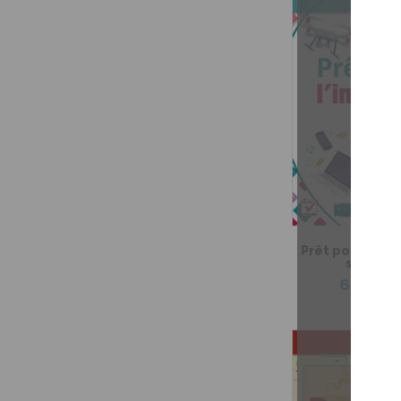
Prêt pour l'infé
seconda
6,99 $