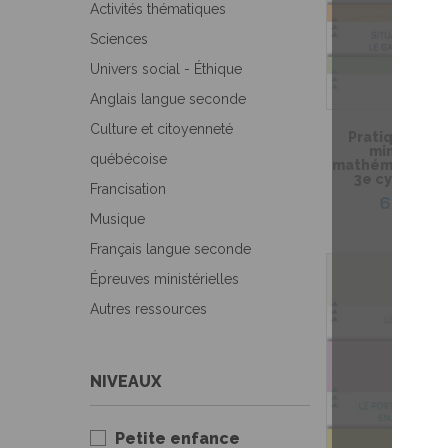
Activités thématiques
Sciences
Univers social - Éthique
Anglais langue seconde
Culture et citoyenneté
Pratique de l
ministérie
québécoise
mathématique de
3e cycle du 
Francisation
6,99 $
Musique
Français langue seconde
Épreuves ministérielles
Autres ressources
NIVEAUX
Petite enfance