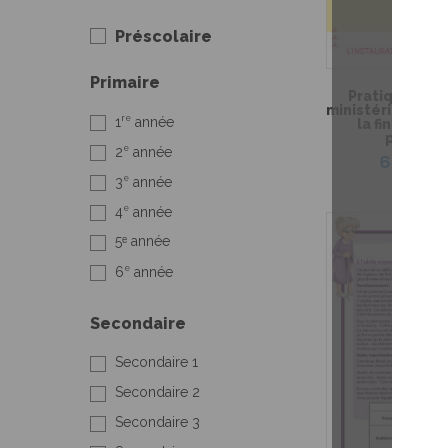
Préscolaire
Primaire
Pratique de l
ministérielle de
re
1
année
la fin du 3e 
primaire
e
2
année
6,99 $
e
3
année
e
4
année
5ᵉ année
e
6
année
Secondaire
Secondaire 1
Secondaire 2
Secondaire 3