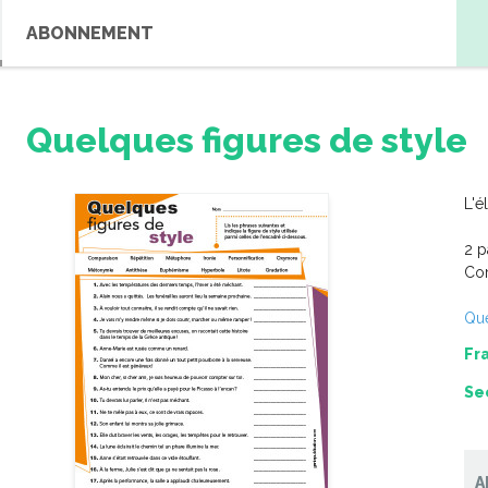
ABONNEMENT
Quelques figures de style
L'é
2 p
Com
Que
Fr
Se
A