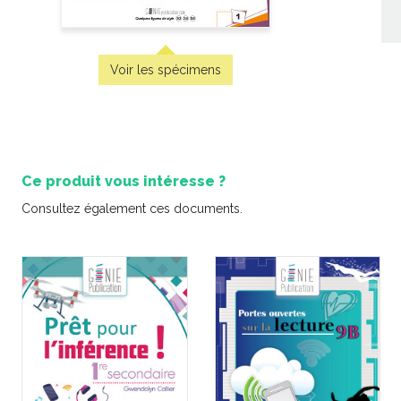
Voir les spécimens
'épreuve
Pratique de l'épreuve
Pratique
lle de
ministérielle de français de
ministériel
 la fin du
la fin du 2e cycle du
la fin d
primaire
primaire – 2
pr
Ce produit vous intéresse ?
-
-
PDF
PDF
6,99 $
6,9
Consultez également ces documents.
Coup de co