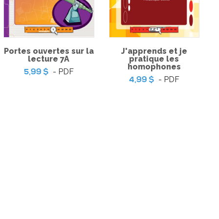
 Jeu de table
-
PDF
9 $
Coup de coeur | Jeu
Portes ouvertes sur la
J'apprends et je
d’évasion – Le musée de
lecture 7A
pratique les
l’Espace
homophones
- PDF
-
5,99 $
PDF
3,99 $
- PDF
4,99 $