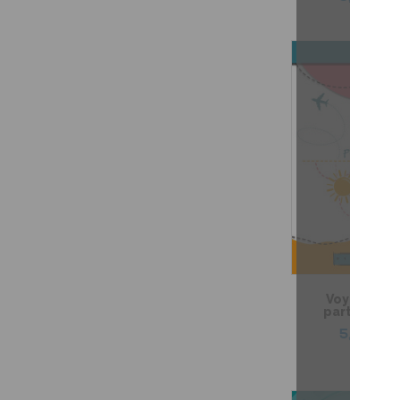
Voyager av
participes 
5,99 $