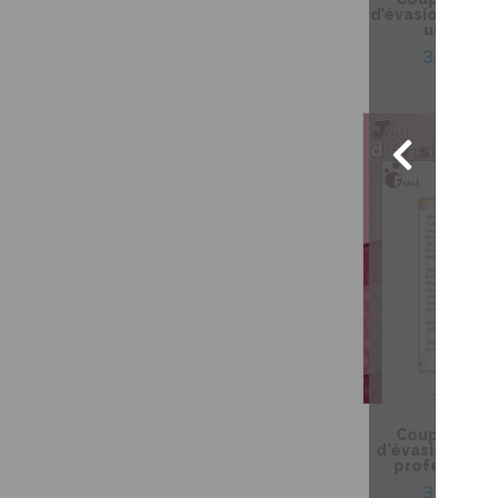
d’évasion – Ma 
une sorc
3,99 $
Coup de coeu
d'évasion – Le
professeur M
3,99 $