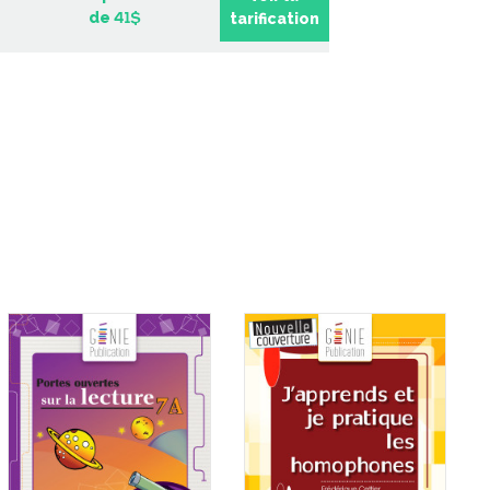
de
tarification
41$
 de l'épreuve
Minisérie sur les émotions
le de français de
– Lectures
u 2e cycle du
-
PDF
3,99 $
imaire
-
PDF
9 $
eur | L’ile aux