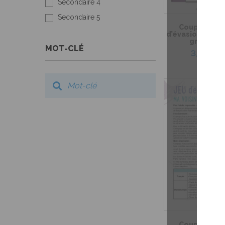
Secondaire 4
Secondaire 5
Coup de coeu
d’évasion – Le 
grand-m
MOT-CLÉ
3,99 $
Coup de coeu