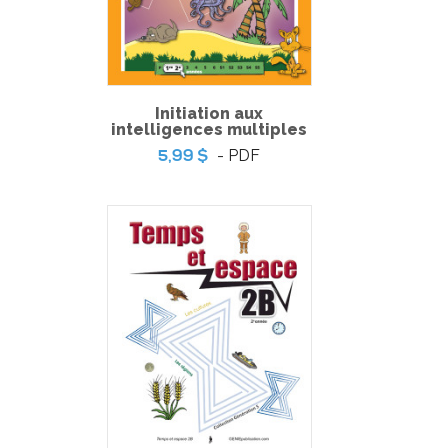
Initiation aux
intelligences multiples
- PDF
5,99 $
Pratique de l'épreuve ministérielle de français de la fin du
3e cycle du primaire – 2
-
PDF
6,99 $