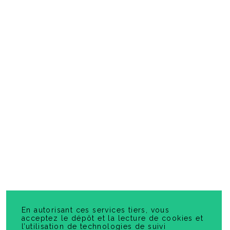
Voyager avec les participes passés
-
PDF
5,99 $
En autorisant ces services tiers, vous
acceptez le dépôt et la lecture de cookies et
l’utilisation de technologies de suivi