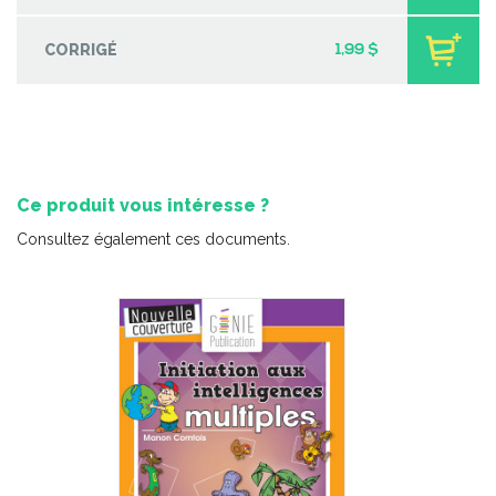
-
PDF
6,99 $
CORRIGÉ
1,99 $
Ce produit vous intéresse ?
Consultez également ces documents.
Minisérie sur les émotions – Lectures
-
PDF
3,99 $