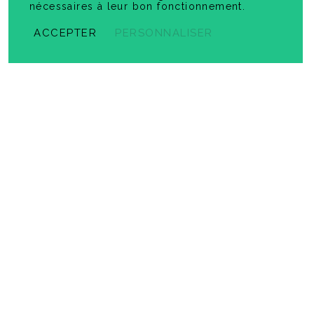
nécessaires à leur bon fonctionnement.
ACCEPTER
PERSONNALISER
Prêt pour l'univers social ! 6
-
PDF
5,99 $