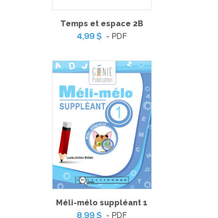
Temps et espace 2B
- PDF
4,99 $
Pratique de l'épreuve ministérielle de français de la fin du
3e cycle du primaire
-
PDF
6,99 $
Méli-mélo suppléant 1
- PDF
8,99 $