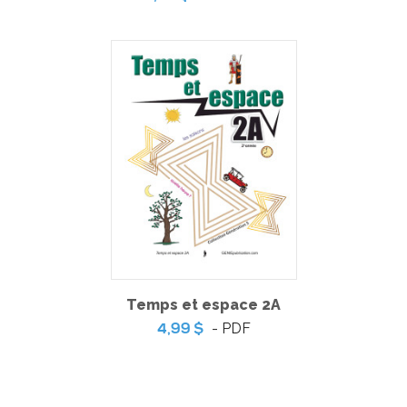
Coup de coeur | L’ile aux trésors – Jeu de table
-
PDF
5,99 $
Temps et espace 2A
- PDF
4,99 $