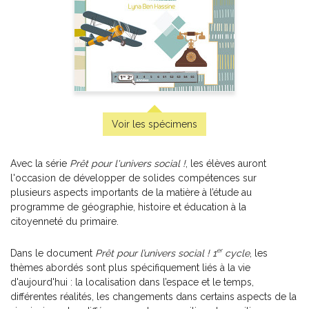
Pratique de l'épreuve ministérielle de mathématique de
la fin du 3e cycle du primaire
-
PDF
6,99 $
Voir les spécimens
Avec la série
Prêt pour l'univers social !
, les élèves auront
l'occasion de développer de solides compétences sur
plusieurs aspects importants de la matière à l’étude au
programme de géographie, histoire et éducation à la
citoyenneté du primaire.
er
Dans le document
Prêt pour l’univers social ! 1
cycle
, les
thèmes abordés sont plus spécifiquement liés à la vie
d'aujourd'hui : la localisation dans l’espace et le temps,
différentes réalités, les changements dans certains aspects de la
Pratique de l'épreuve ministérielle de français de la fin du