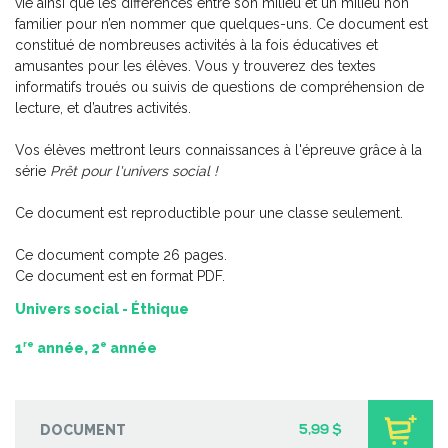
vie ainsi que les différences entre son milieu et un milieu non
2e cycle du primaire – 2
familier pour n’en nommer que quelques-uns. Ce document est
-
PDF
6,99 $
constitué de nombreuses activités à la fois éducatives et
amusantes pour les élèves. Vous y trouverez des textes
informatifs troués ou suivis de questions de compréhension de
lecture, et d’autres activités.
Vos élèves mettront leurs connaissances à l'épreuve grâce à la
série
Prêt pour l'univers social !
Ce document est reproductible pour une classe seulement.
Ce document compte 26 pages.
Ce document est en format PDF.
Univers social - Éthique
re
e
1
année, 2
année
Pratique de l'épreuve ministérielle de français de la fin du
2e cycle du primaire
DOCUMENT
5,99 $