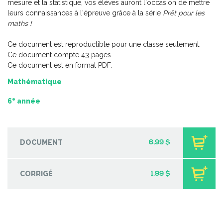
mesure et la statistique, vos élèves auront l'occasion de mettre
-
PDF
5,99 $
leurs connaissances à l'épreuve grâce à la série
Prêt pour les
maths !
Ce document est reproductible pour une classe seulement.
Ce document compte 43 pages.
Ce document est en format PDF.
Mathématique
e
6
année
DOCUMENT
6,99 $
CORRIGÉ
1,99 $
Petits nutritionnistes 2
-
PDF
5,99 $