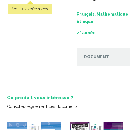
Voir les spécimens
Français, Mathématique, 
Éthique
e
2
année
 L’ile aux
 de table
DOCUMENT
-
PDF
Coup de coeur | Jeu
Coup de
d’évasion – Le musée de
d’évasion –
l’Espace
gra
-
PDF
3,99 $
3,9
Ce produit vous intéresse ?
Consultez également ces documents.