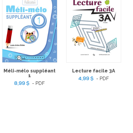
 coeur | Jeu
L'anxiété de performance
Méli-mélo suppléant
Lecture facile 3A
– Ma voisine est
– Atelier
sorcière
1
-
PDF
- PDF
3,99 $
4,99 $
-
PDF
9 $
- PDF
8,99 $