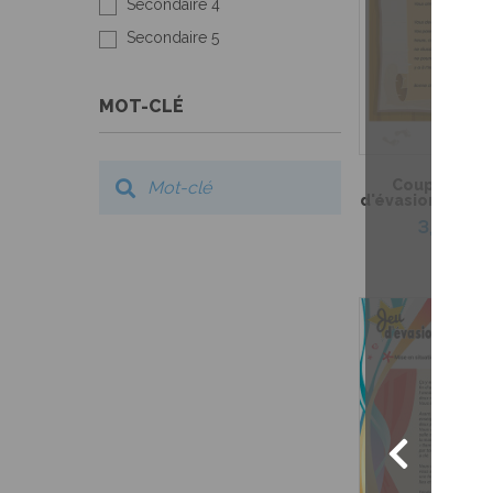
Secondaire 4
Secondaire 5
MOT-CLÉ
Coup de coeu
d'évasion – Le t
3,99 $