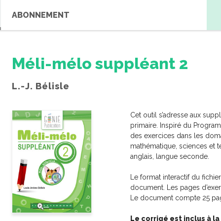
ABONNEMENT
Méli-mélo suppléant 2
L.-J. Bélisle
Cet outil s’adresse aux supp
primaire. Inspiré du Progr
des exercices dans les doma
mathématique, sciences et tec
anglais, langue seconde.
RE RECHERCHE
Le format interactif du fichi
Ateliers
Comporteme
document. Les pages d’exerc
Le document compte 25 page
édagogiques
Jeux et passetemps
Le corrigé est inclus à la