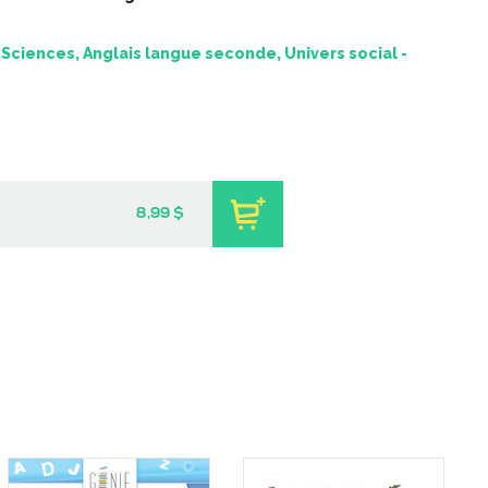
Sciences, Anglais langue seconde, Univers social -
8,99 $
 coeur | Jeu
Coup de coeur | Jeu
 Le sous-sol de
d’évasion – Mystère dans le
nd-maman
local du concierge
-
-
PDF
PDF
9 $
3,99 $