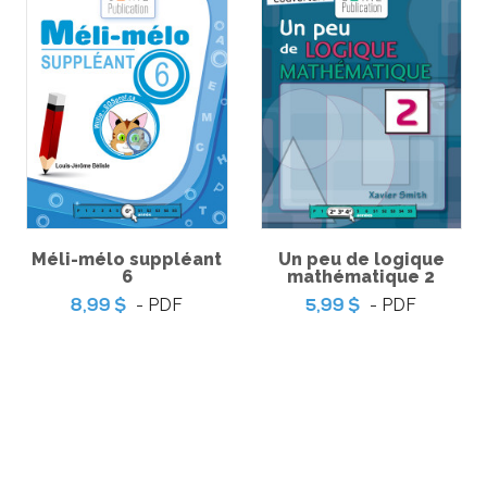
r | Jeu
Coup de coeur | Jeu
Coup de
Méli-mélo suppléant
Un peu de logique
ueues de
d’évasion – Piégé dans le
d’évasion 
creries
local de la radio étudiante
une 
6
mathématique 2
-
-
PDF
PDF
3,99 $
3,9
- PDF
- PDF
8,99 $
5,99 $