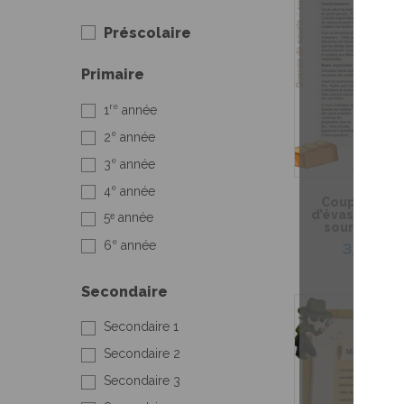
Préscolaire
Primaire
re
1
année
e
2
année
e
3
année
e
4
année
Coup de coeu
d’évasion – Q
5ᵉ année
souris et su
e
6
année
3,99 $
Secondaire
Secondaire 1
Secondaire 2
Secondaire 3