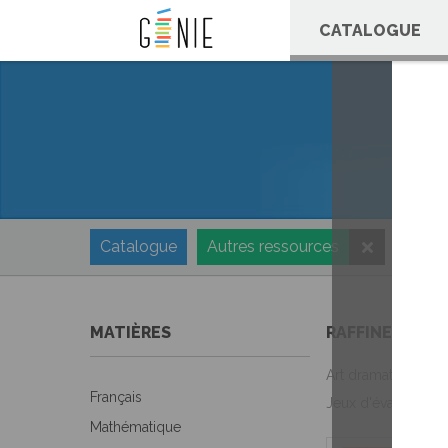
Panneau de gestion des cookies
CATALOGUE
Catalogue
Autres ressources
MATIÈRES
RAFFINEZ VOT
Art dramatique
Français
Jeux d'évasion p
Mathématique