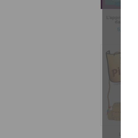
L’approche or
dans ma c
5,99 $
Les pira