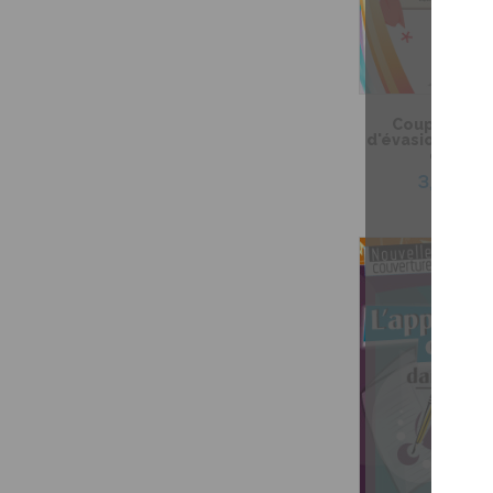
Coup de coeu
d'évasion – Pri
costum
3,99 $