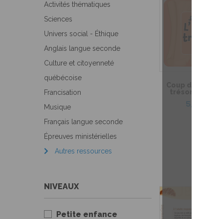
Activités thématiques
Sciences
Univers social - Éthique
Anglais langue seconde
Culture et citoyenneté
québécoise
Coup de coeur |
trésors – Jeu
Francisation
5,99 $
Musique
Français langue seconde
Épreuves ministérielles
Autres ressources
NIVEAUX
Petite enfance