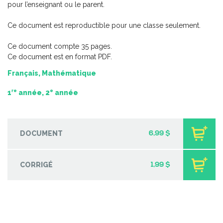
pour l’enseignant ou le parent.
-
PDF
5,99 $
Ce document est reproductible pour une classe seulement.
Ce document compte 35 pages.
Ce document est en format PDF.
Français, Mathématique
re
e
1
année, 2
année
DOCUMENT
6,99 $
CORRIGÉ
1,99 $
Les sons en chansons
-
PDF + MP3
4,99 $