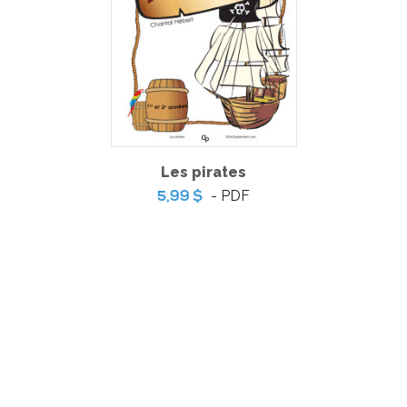
Les pirates
Courant 2
- PDF
5,99 $
-
PDF + MP3
14,99 $