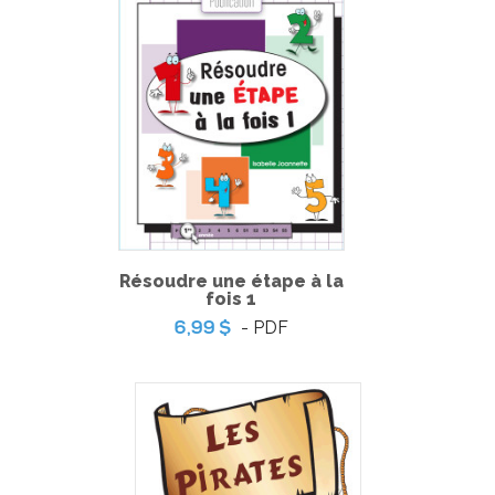
Résoudre une étape à la
Noël 1
fois 1
-
PDF + MP3
14,99 $
- PDF
6,99 $