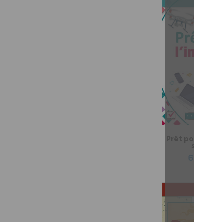
Prêt pour l'infé
seconda
6,99 $