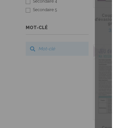
Secondaire 4
Secondaire 5
Coup de coeu
d’évasion – Le 
grand-m
MOT-CLÉ
3,99 $
Coup de coeu