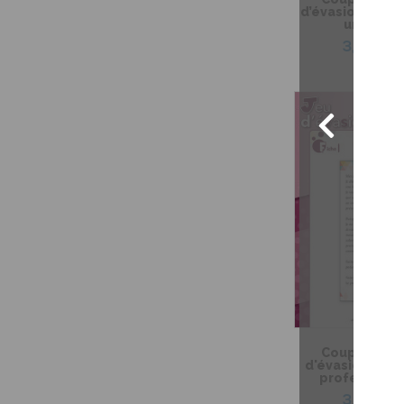
d’évasion – Ma 
une sorc
3,99 $
Coup de coeu
d'évasion – Le
professeur M
3,99 $