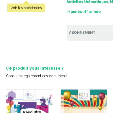
Activités thématiques,
Voir les spécimens
e
5ᵉ année, 6
année
ABONNEMENT
'épreuve
Pratique de l'épreuve
Pratique
lle de
ministérielle de français de
ministériel
 la fin du
la fin du 2e cycle du
la fin d
primaire
primaire – 2
pr
-
-
PDF
PDF
6,99 $
6,9
Ce produit vous intéresse ?
Consultez également ces documents.
Coup de co