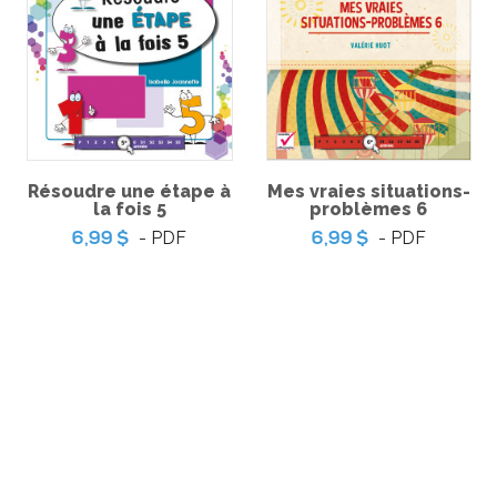
trésors –
5,9
'épreuve
Pratique de l'épreuve
 français de
ministérielle de français de
cycle du
la fin du 3e cycle du
 – 2
primaire
-
-
PDF
PDF
6,99 $
Résoudre une étape à
Mes vraies situations-
la fois 5
problèmes 6
- PDF
- PDF
6,99 $
6,99 $