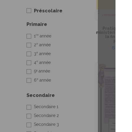
Préscolaire
Primaire
Pratique de l
ministérielle de
re
1
année
la fin du 3e 
primaire
e
2
année
6,99 $
e
3
année
e
4
année
5ᵉ année
e
6
année
Secondaire
Secondaire 1
Secondaire 2
Secondaire 3