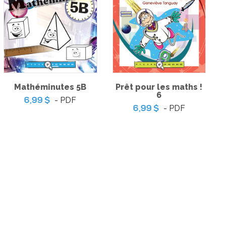
 Jeu de table
-
PDF
9 $
Coup de coeur | Jeu
d’évasion – Le musée de
l’Espace
-
PDF
3,99 $
Mathéminutes 5B
Prêt pour les maths !
6
- PDF
6,99 $
- PDF
6,99 $