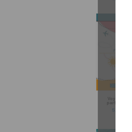
Voyager av
participes 
5,99 $