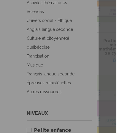
Activités thématiques
Sciences
Univers social - Éthique
Anglais langue seconde
Culture et citoyenneté
Pratique de l
ministérie
québécoise
mathématique de
3e cycle du 
Francisation
6,99 $
Musique
Français langue seconde
Épreuves ministérielles
Autres ressources
NIVEAUX
Petite enfance