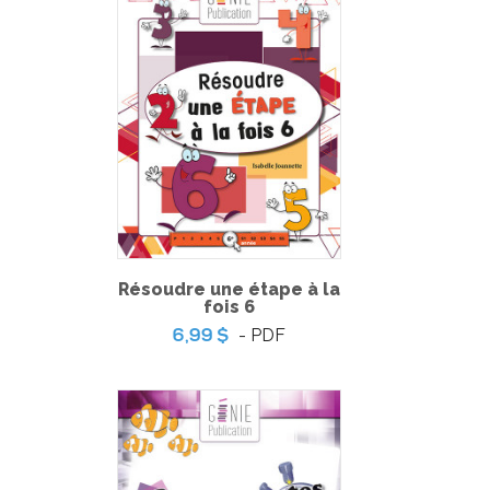
-
PDF
6,99 $
Résoudre une étape à la
fois 6
- PDF
6,99 $
Minisérie sur les émotions – Lectures
-
PDF
3,99 $