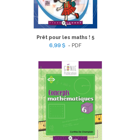
Prêt pour les maths ! 5
- PDF
6,99 $
Pratique de l'épreuve ministérielle de français de la fin du
3e cycle du primaire
-
PDF
6,99 $