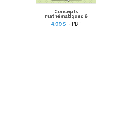
Concepts
mathématiques 6
- PDF
4,99 $
Coup de coeur | L’ile aux trésors – Jeu de table
-
PDF
5,99 $