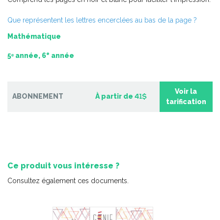
2e cycle du primaire – 2
-
PDF
6,99 $
Que représentent les lettres encerclées au bas de la page ?
Mathématique
e
5ᵉ année, 6
année
Voir la
ABONNEMENT
À partir de
41$
tarification
Ce produit vous intéresse ?
Consultez également ces documents.
Pratique de l'épreuve ministérielle de français de la fin du
2e cycle du primaire