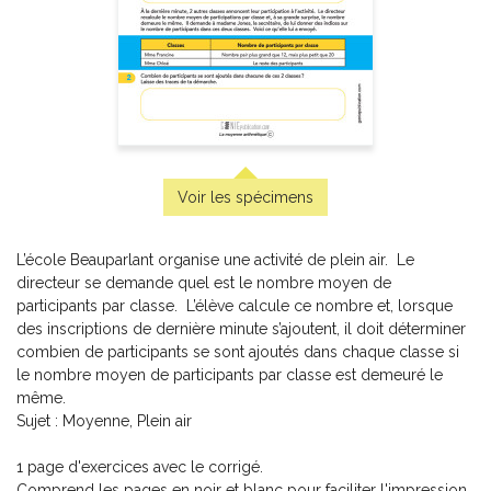
Pratique de l'épreuve ministérielle de mathématique de
la fin du 3e cycle du primaire
-
PDF
6,99 $
Voir les spécimens
L’école Beauparlant organise une activité de plein air. Le
directeur se demande quel est le nombre moyen de
participants par classe. L’élève calcule ce nombre et, lorsque
des inscriptions de dernière minute s’ajoutent, il doit déterminer
combien de participants se sont ajoutés dans chaque classe si
le nombre moyen de participants par classe est demeuré le
même.
Sujet : Moyenne, Plein air
1 page d'exercices avec le corrigé.
Pratique de l'épreuve ministérielle de français de la fin du
Comprend les pages en noir et blanc pour faciliter l'impression.