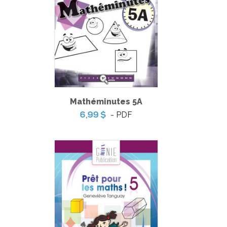
Mathéminutes 5A
- PDF
6,99 $
Pratique de l'épreuve ministérielle de français de la fin du
3e cycle du primaire – 2
-
PDF
6,99 $