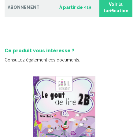
-
PDF
6,99 $
Voir la
ABONNEMENT
À partir de
41$
tarification
Ce produit vous intéresse ?
Consultez également ces documents.
Minisérie sur les émotions – Lectures
-
PDF
3,99 $