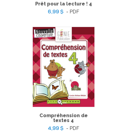
Prêt pour la lecture ! 4
- PDF
6,99 $
Pratique de l'épreuve ministérielle de français de la fin du
3e cycle du primaire
-
PDF
6,99 $
Compréhension de
textes 4
- PDF
4,99 $