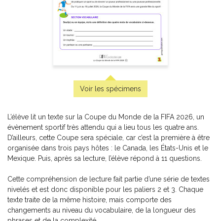
Pratique de l'épreuve ministérielle de mathématique de
la fin du 3e cycle du primaire
-
PDF
6,99 $
Voir les spécimens
L’élève lit un texte sur la Coupe du Monde de la FIFA 2026, un
évènement sportif très attendu qui a lieu tous les quatre ans.
D’ailleurs, cette Coupe sera spéciale, car c’est la première à être
organisée dans trois pays hôtes : le Canada, les États-Unis et le
Mexique. Puis, après sa lecture, l’élève répond à 11 questions.
Cette compréhension de lecture fait partie d’une série de textes
nivelés et est donc disponible pour les paliers 2 et 3. Chaque
texte traite de la même histoire, mais comporte des
changements au niveau du vocabulaire, de la longueur des
Pratique de l'épreuve ministérielle de français de la fin du
phrases et de la complexité.