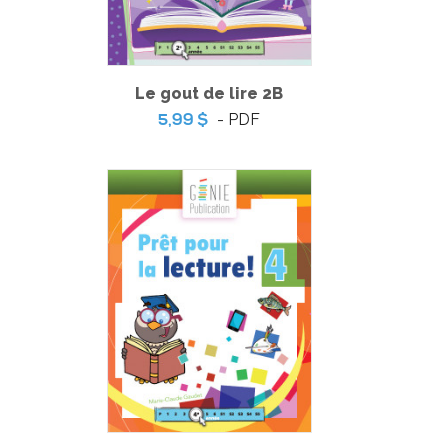
Le gout de lire 2B
- PDF
5,99 $
Pratique de l'épreuve ministérielle de français de la fin du
3e cycle du primaire – 2
-
PDF
6,99 $