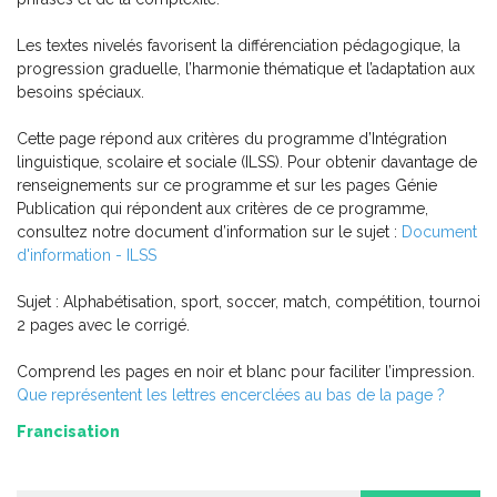
2e cycle du primaire – 2
-
PDF
6,99 $
Les textes nivelés favorisent la différenciation pédagogique, la
progression graduelle, l’harmonie thématique et l’adaptation aux
besoins spéciaux.
Cette page répond aux critères du programme d’Intégration
linguistique, scolaire et sociale (ILSS). Pour obtenir davantage de
renseignements sur ce programme et sur les pages Génie
Publication qui répondent aux critères de ce programme,
consultez notre document d’information sur le sujet :
Document
d'information - ILSS
Sujet : Alphabétisation, sport, soccer, match, compétition, tournoi
2 pages avec le corrigé.
Comprend les pages en noir et blanc pour faciliter l’impression.
Que représentent les lettres encerclées au bas de la page ?
Francisation
Pratique de l'épreuve ministérielle de français de la fin du
2e cycle du primaire