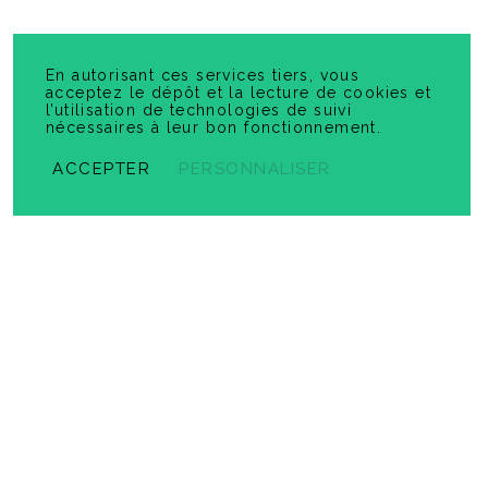
En autorisant ces services tiers, vous
acceptez le dépôt et la lecture de cookies et
l’utilisation de technologies de suivi
nécessaires à leur bon fonctionnement.
Résoudre une étape à la fois 6
ACCEPTER
PERSONNALISER
-
PDF
6,99 $