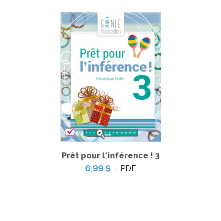
Coup de coeur | L’ile aux trésors – Jeu de table
-
PDF
5,99 $
Prêt pour l'inférence ! 3
- PDF
6,99 $