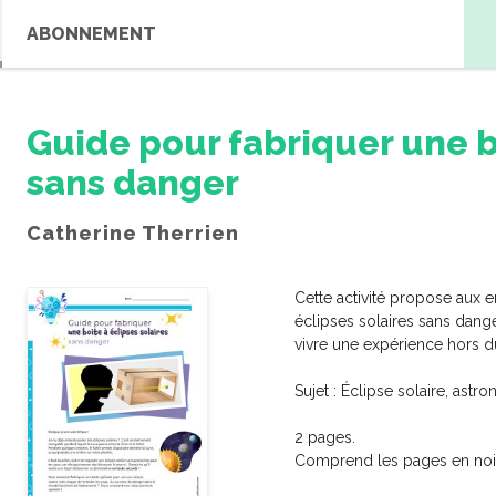
ABONNEMENT
Guide pour fabriquer une bo
sans danger
Catherine Therrien
Cette activité propose aux e
éclipses solaires sans danger
vivre une expérience hors
RE RECHERCHE
Sujet : Éclipse solaire, astr
Terre et espace
Univers matér
2 pages.
Comprend les pages en noir e