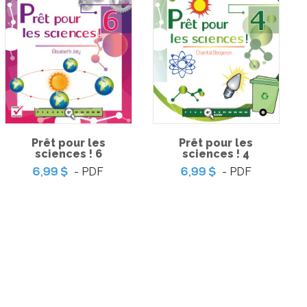
les sciences ! 3
Prêt pour les sciences ! 6
Prêt pour les
Prêt pour les
-
-
PDF
PDF
9 $
6,99 $
sciences ! 6
sciences ! 4
- PDF
- PDF
6,99 $
6,99 $