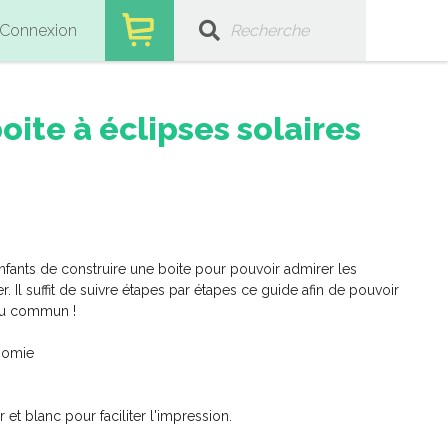
Connexion
ite à éclipses solaires
nfants de construire une boite pour pouvoir admirer les
. Il suffit de suivre étapes par étapes ce guide afin de pouvoir
 du commun !
onomie
iel
Univers vivant
t blanc pour faciliter l'impression.