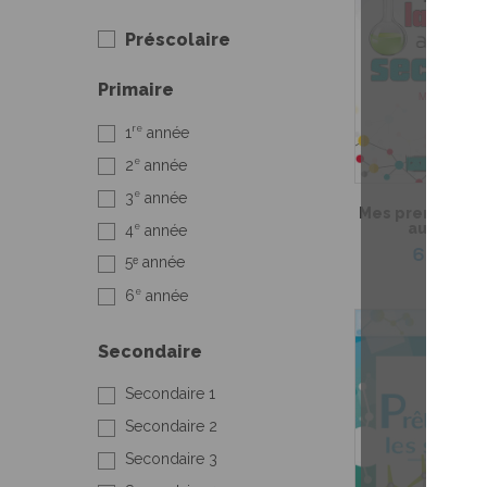
Préscolaire
Primaire
re
1
année
e
2
année
e
3
année
Mes premiers la
au secon
e
4
année
6,99 $
5ᵉ année
e
6
année
Secondaire
Secondaire 1
Secondaire 2
Secondaire 3