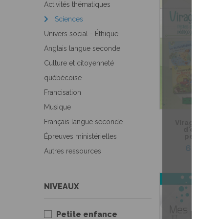
Activités thématiques
Sciences
Univers social - Éthique
Anglais langue seconde
Culture et citoyenneté
québécoise
Francisation
Musique
Français langue seconde
Virage vert 
d'exploit
Épreuves ministérielles
pédagog
6,99 $
Autres ressources
NIVEAUX
Petite enfance