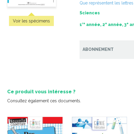
Que représentent les lettre
Sciences
Voir les spécimens
re
e
e
1
année, 2
année, 3
an
ABONNEMENT
- Pistes
Petits nutritionnistes 3
Petits nu
ation
-
PDF
5,99 $
5,9
ique
-
PDF
Ce produit vous intéresse ?
Consultez également ces documents.