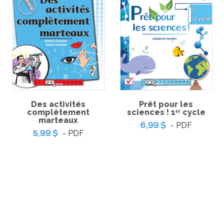
boratoires
Prêt pour les sciences ! 1ᵉʳ
Prêt pour 
Des activités
Prêt pour les
daire
cycle
6,9
complètement
sciences ! 1ᵉʳ cycle
-
-
PDF
PDF
6,99 $
marteaux
- PDF
6,99 $
- PDF
5,99 $