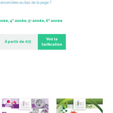
s encerclées au bas de la page ?
e
e
née, 4
année, 5ᵉ année, 6
année
Voir la
À partir de
41$
tarification
tritionnistes 2
Petits nutritionnistes 1
-
-
PDF
PDF
9 $
5,99 $