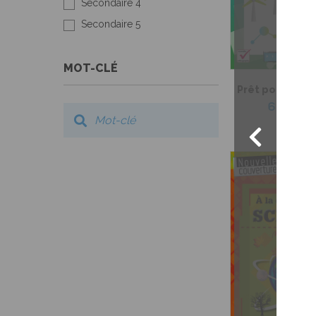
Secondaire 4
Secondaire 5
MOT-CLÉ
Prêt pour les s
6,99 $