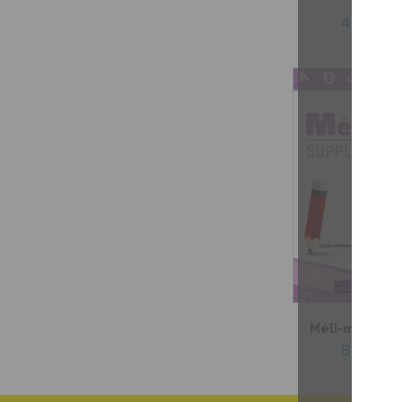
facile 
4,99 $
Méli-mélo sup
8,99 $