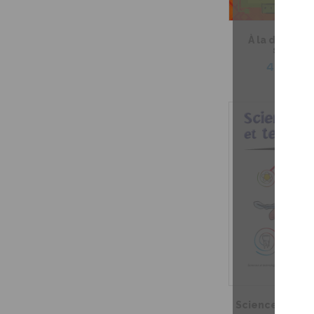
À la découve
science
4,99 $
Sciences et t