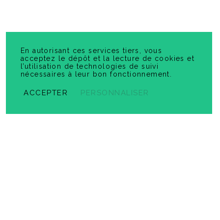
Labyrinthes
-
PDF
4,99 $
En autorisant ces services tiers, vous
acceptez le dépôt et la lecture de cookies et
l’utilisation de technologies de suivi
nécessaires à leur bon fonctionnement.
ACCEPTER
PERSONNALISER
Diplômes et certificats
-
PDF
5,99 $