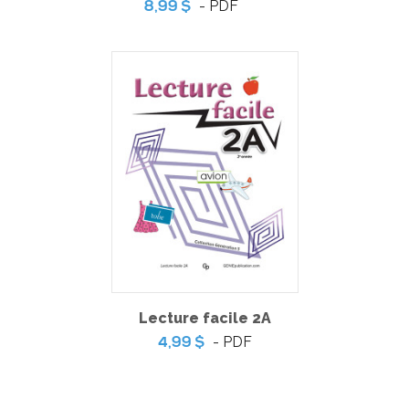
- PDF
8,99 $
Coup de coeur | Jeu d’évasion – Ma voisine est une
sorcière
-
PDF
3,99 $
Lecture facile 2A
- PDF
4,99 $