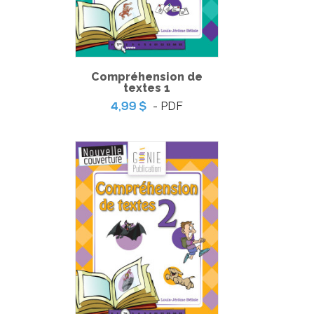
Compréhension de
textes 1
- PDF
4,99 $
Coup de coeur | Jeu d’évasion – Queues de souris et
sucreries
-
PDF
3,99 $