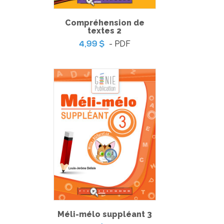
Compréhension de
textes 2
- PDF
4,99 $
Coup de coeur | Jeu d’évasion – Piégé dans le local de la
radio étudiante
-
PDF
3,99 $
Méli-mélo suppléant 3