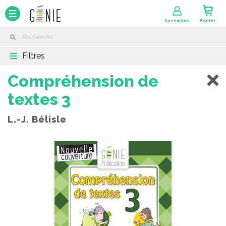
Panneau de gestion des cookies
Connexion
Panier
Filtres
Compréhension de
textes 3
L.-J. Bélisle
Coup de coeur | L’ile aux trésors – Jeu de table
-
PDF
5,99 $