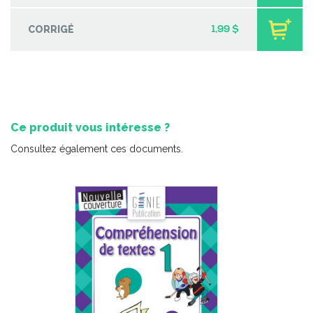
CORRIGÉ
1,99 $
Ce produit vous intéresse ?
Consultez également ces documents.
Coup de coeur | Jeu d’évasion – Mystère dans le local du
concierge
-
PDF
3,99 $