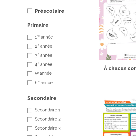
Préscolaire
Primaire
re
1
année
e
2
année
e
3
année
e
4
année
À chacun so
5ᵉ année
e
6
année
Secondaire
Secondaire 1
Secondaire 2
Secondaire 3