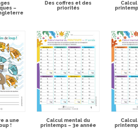
ages
Des coffres et des
Calcul
ques –
priorités
printemp
ngleterre
re a une
Calcul mental du
Calcul
oup !
printemps – 3e année
printemp