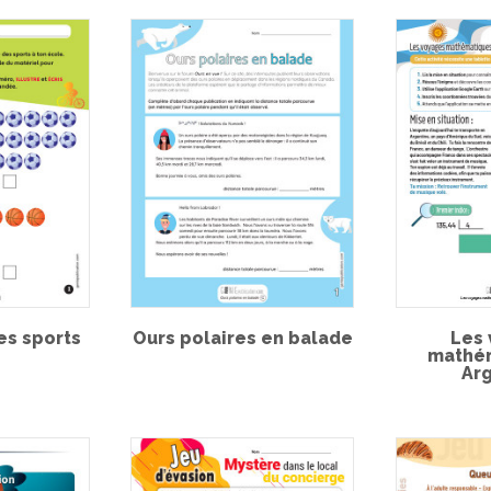
es sports
Ours polaires en balade
Les
mathé
Ar