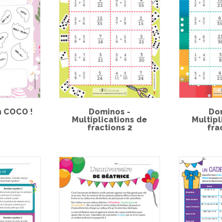
n COCO !
Dominos -
Do
Multiplications de
Multipl
fractions 2
fra