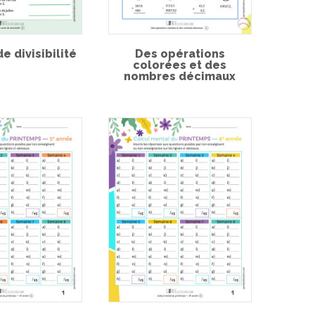
e divisibilité
Des opérations
colorées et des
nombres décimaux