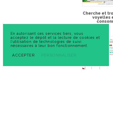
Cherche et tr
voyelles 
conson
En autorisant ces services tiers, vous
acceptez le dépôt et la lecture de cookies et
l’utilisation de technologies de suivi
nécessaires à leur bon fonctionnement.
ACCEPTER
PERSONNALISER
Cartes à tâch