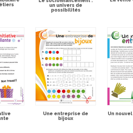
Le sociofinancement :
étiers
un univers de
possibilités
ative
Une entreprise de
Un nouvel
nte
bijoux