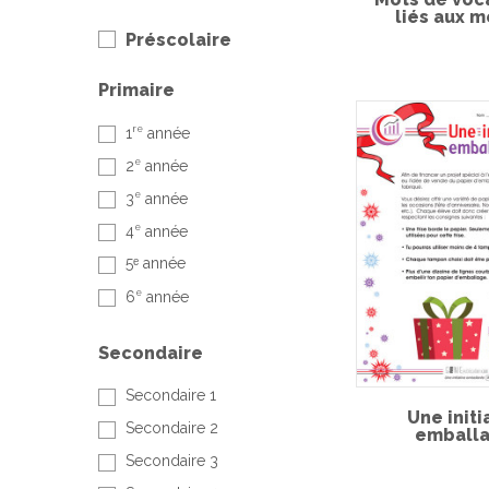
liés aux m
Préscolaire
Primaire
re
1
année
e
2
année
e
3
année
e
4
année
5ᵉ année
e
6
année
Secondaire
Secondaire 1
Une initi
Secondaire 2
emballa
Secondaire 3