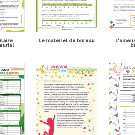
laire
Le matériel de bureau
L'amén
eurial
b