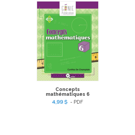
L’érosion éolienne
Concepts
mathématiques 6
- PDF
4,99 $