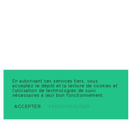
Se protéger contre le Soleil
En autorisant ces services tiers, vous
acceptez le dépôt et la lecture de cookies et
l’utilisation de technologies de suivi
nécessaires à leur bon fonctionnement.
ACCEPTER
PERSONNALISER