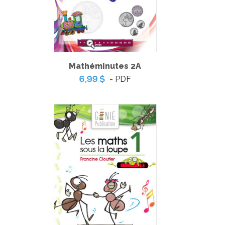
Mathéminutes 2A
- PDF
6,99 $
La partie de golf amicale