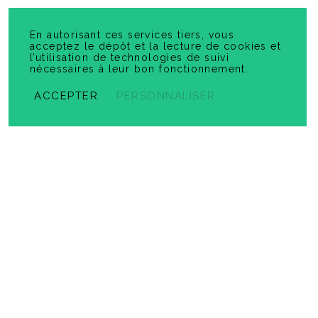
En autorisant ces services tiers, vous
acceptez le dépôt et la lecture de cookies et
l’utilisation de technologies de suivi
nécessaires à leur bon fonctionnement.
ACCEPTER
PERSONNALISER
La Coupe du Monde de la FIFA 2026 - 1