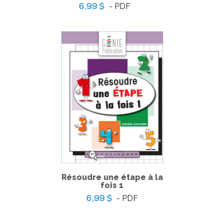
- PDF
6,99 $
La grande foire !
Résoudre une étape à la
fois 1
- PDF
6,99 $