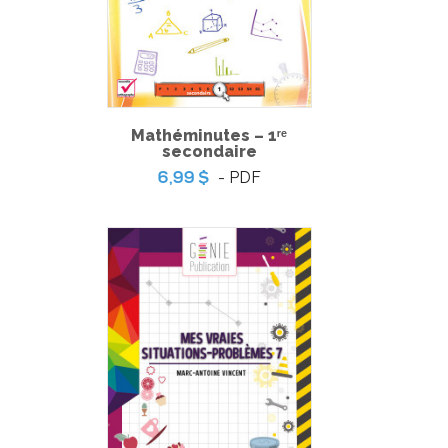
Mathéminutes – 1ʳᵉ
secondaire
- PDF
6,99 $
La partie de golf amicale