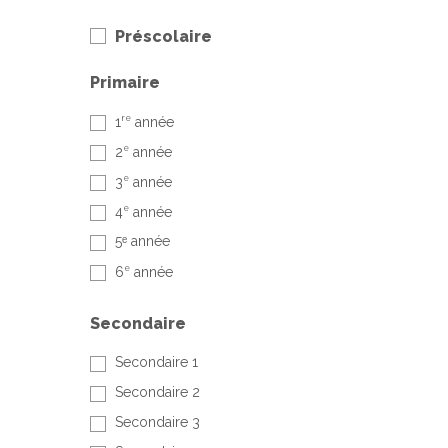
Préscolaire
Primaire
re
1
année
e
2
année
e
3
année
e
4
année
5ᵉ année
e
6
année
Secondaire
Secondaire 1
Secondaire 2
Secondaire 3