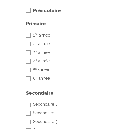
Préscolaire
Primaire
re
1
année
e
2
année
e
3
année
e
4
année
5ᵉ année
e
6
année
Secondaire
Secondaire 1
Secondaire 2
Secondaire 3