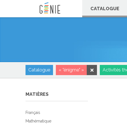
Panneau de gestion des cookies
CATALOGUE
Catalogue
« "énigme" »
Activités t
MATIÈRES
Français
Mathématique