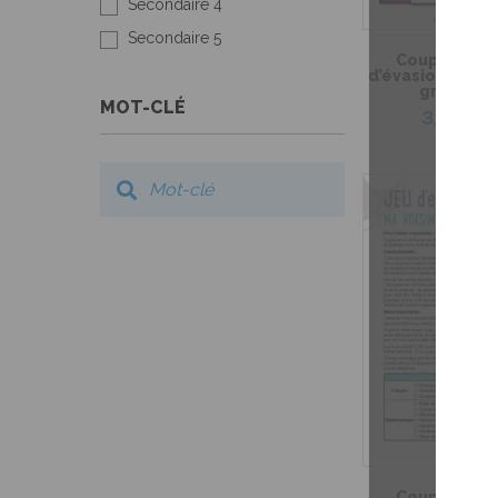
Secondaire 4
Secondaire 5
Coup de coeu
d’évasion – Le 
grand-m
MOT-CLÉ
3,99 $
Coup de coeu