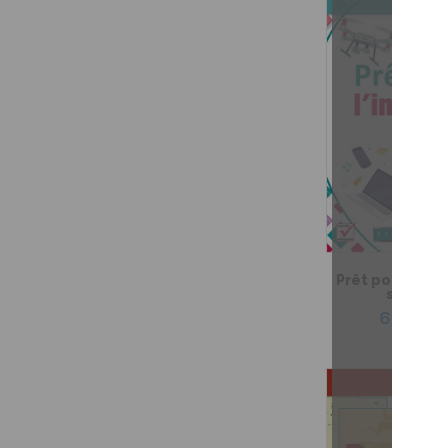
Prêt pour l'infé
seconda
6,99 $