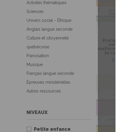
Activités thématiques
Sciences
Univers social - Éthique
Anglais langue seconde
Culture et citoyenneté
Pratique de l
ministérie
québécoise
mathématique de
3e cycle du 
Francisation
6,99 $
Musique
Français langue seconde
Épreuves ministérielles
Autres ressources
NIVEAUX
Petite enfance