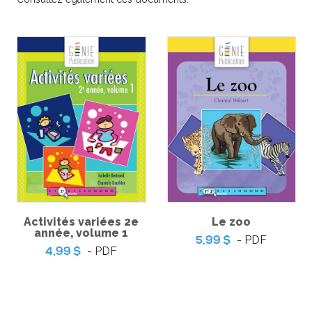
trésors –
5,9
'épreuve
Pratique de l'épreuve
 français de
ministérielle de français de
cycle du
la fin du 3e cycle du
 – 2
primaire
-
-
PDF
PDF
6,99 $
Activités variées 2e
Le zoo
année, volume 1
- PDF
5,99 $
- PDF
4,99 $