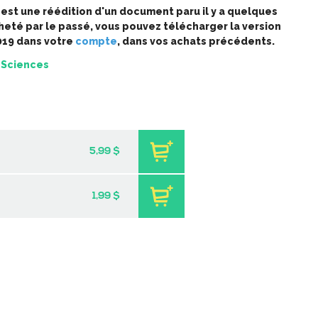
est une réédition d'un document paru il y a quelques
cheté par le passé, vous pouvez télécharger la version
019 dans votre
compte
, dans vos achats précédents.
 Sciences
 de l'épreuve
Minisérie sur les émotions
le de français de
– Lectures
u 2e cycle du
-
PDF
3,99 $
imaire
-
PDF
9 $
5,99 $
1,99 $
eur | L’ile aux