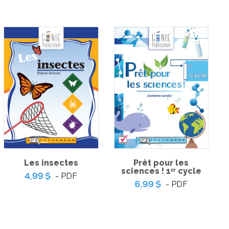
 Jeu de table
-
PDF
9 $
Coup de coeur | Jeu
d’évasion – Le musée de
l’Espace
-
PDF
3,99 $
Les insectes
Prêt pour les
sciences ! 1ᵉʳ cycle
- PDF
4,99 $
- PDF
6,99 $