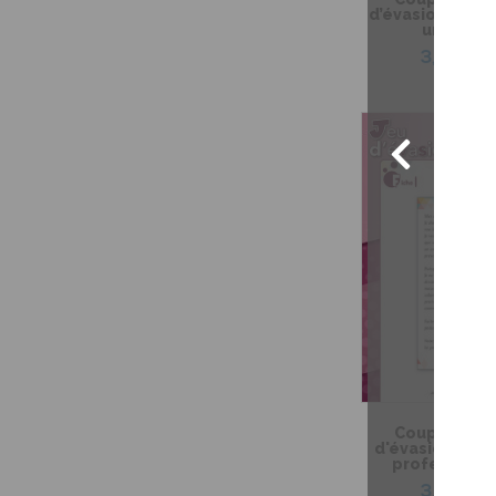
d’évasion – Ma 
une sorc
3,99 $
Coup de coeu
d'évasion – Le
professeur M
3,99 $