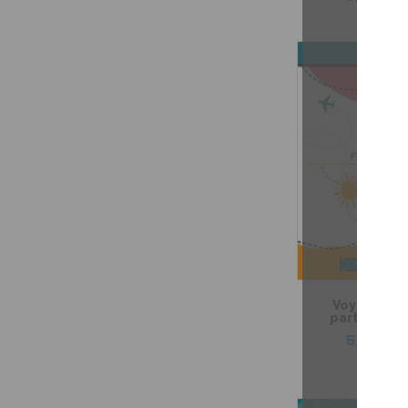
Voyager av
participes 
5,99 $