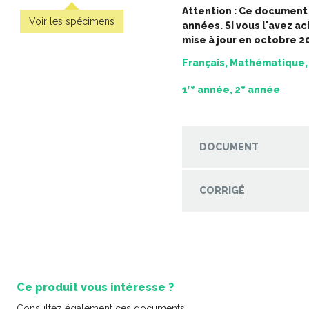
Attention : Ce document 
Voir les spécimens
années. Si vous l'avez a
mise à jour en octobre 2
Français, Mathématique,
re
e
1
année, 2
année
'épreuve
Pratique de l'épreuve
Pratique
lle de
ministérielle de français de
ministériel
 la fin du
la fin du 2e cycle du
la fin d
primaire
primaire – 2
pr
-
-
PDF
PDF
6,99 $
6,9
DOCUMENT
CORRIGÉ
Ce produit vous intéresse ?
Coup de co
Consultez également ces documents.