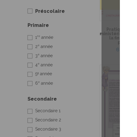
Préscolaire
Primaire
Pratique de l
ministérielle de
re
1
année
la fin du 3e 
primaire
e
2
année
6,99 $
e
3
année
e
4
année
5ᵉ année
e
6
année
Secondaire
Secondaire 1
Secondaire 2
Secondaire 3