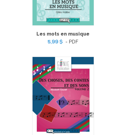
-
PDF
6,99 $
Les mots en musique
- PDF
5,99 $
Minisérie sur les émotions – Lectures
-
PDF
3,99 $