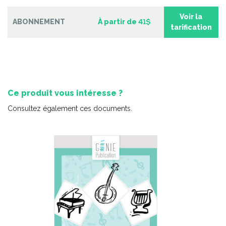
2e cycle du primaire – 2
Voir la
-
PDF
6,99 $
ABONNEMENT
À partir de
41$
tarification
Ce produit vous intéresse ?
Consultez également ces documents.
Pratique de l'épreuve ministérielle de français de la fin du
2e cycle du primaire