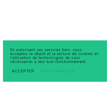
Virage vert - Pistes d'exploitation pédagogique
-
PDF
6,99 $
En autorisant ces services tiers, vous
acceptez le dépôt et la lecture de cookies et
l’utilisation de technologies de suivi
nécessaires à leur bon fonctionnement.
ACCEPTER
PERSONNALISER
Prêt pour l'inférence ! 1ʳᵉ secondaire
-
PDF
6,99 $