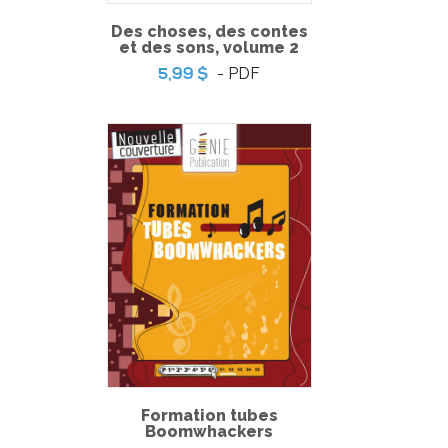
Des choses, des contes
et des sons, volume 2
- PDF
5,99 $
Pratique de l'épreuve ministérielle de français de la fin du
3e cycle du primaire – 2
-
PDF
6,99 $
Formation tubes
Boomwhackers