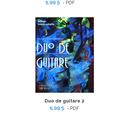
- PDF
5,99 $
Pratique de l'épreuve ministérielle de français de la fin du
3e cycle du primaire
-
PDF
6,99 $
Duo de guitare 2
- PDF
5,99 $