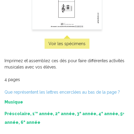
Pratique de l'épreuve ministérielle de mathématique de
la fin du 3e cycle du primaire
-
PDF
6,99 $
Voir les spécimens
Imprimez et assemblez ces dés pour faire différentes activités
musicales avec vos élèves.
4 pages
Que représentent les lettres encerclées au bas de la page ?
Musique
re
e
e
e
Préscolaire, 1
année, 2
année, 3
année, 4
année, 5ᵉ
e
année, 6
année
Pratique de l'épreuve ministérielle de français de la fin du