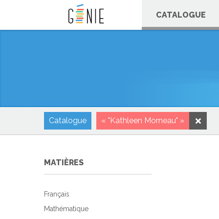
Panneau de gestion des cookies
CATALOGUE
Catalogue
« "Kathleen Morneau" »
MATIÈRES
Français
Mathématique