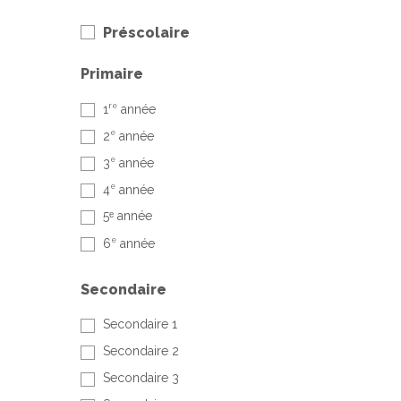
Préscolaire
Primaire
re
1
année
e
2
année
e
3
année
e
4
année
5ᵉ année
e
6
année
Secondaire
Secondaire 1
Secondaire 2
Secondaire 3